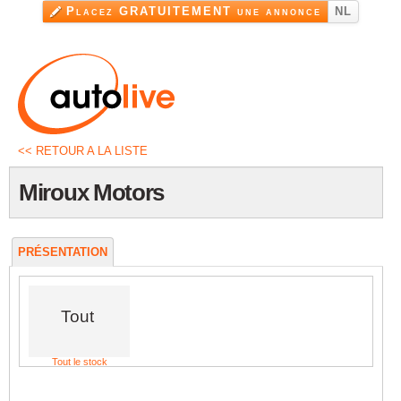
Aller au
Placez GRATUITEMENT une annonce
NL
contenu
principal
<< RETOUR A LA LISTE
Miroux Motors
PRÉSENTATION
Tout
Tout le stock