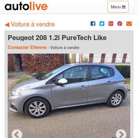
Toggle
Menu
navigation
◀ Voiture à vendre
Peugeot 208 1.2i PureTech Like
Contacter Etienne
- Voiture à vendre