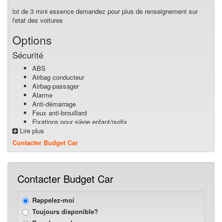
lot de 3 mini essence demandez pour plus de renseignement sur
l'etat des voitures
Options
Sécurité
ABS
Airbag conducteur
Airbag-passager
Alarme
Anti-démarrage
Feux anti-brouillard
Fixations pour siège enfant/isofix
Lire plus
Roue de secours normale
Confort
Contacter Budget Car
Verrouillage centralisé
Climatisation
Direction assistée
Contacter Budget Car
Vitres électriques
Rétroviseur extérieur électrique
Rappelez-moi
Volant multifonctionnel
Toujours disponible?
Multimédia