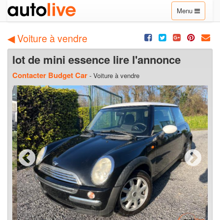
Toggle
Menu
navigation
◀ Voiture à vendre
lot de mini essence lire l'annonce
Contacter Budget Car
- Voiture à vendre