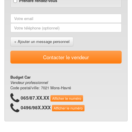
Prendre rendez-vous
Ordinateur de bord
Haut-parleurs
indicateur de température extérieure
Cruise control - Rég. de vitesse
Autres options
Banquette rabattable
Jantes en aluminium
+ Ajouter un message personnel
Contacter le vendeur
Budget Car
Vendeur professionnel
Code postal/ville: 7021 Mons-Havré
065/87.XX.XX
Afficher le numéro
0496/98X.XXX
Afficher le numéro