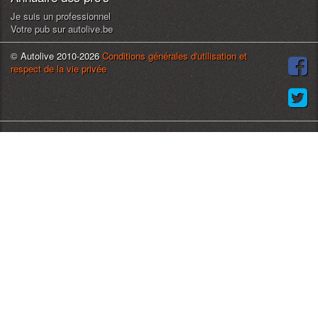
exemptés de taxes à l'importation ou autres dans l'Union
Je suis un professionnel
européenne. La TVA n’est généralement pas déductible. Si
Votre pub sur autolive.be
nécessaire, nous pouvons réaliser un contrôle technique belge,
français ou néerlandais. La livraison (dans le monde entier),
© Autolive 2010-2026
Conditions générales d'utilisation et
l’entreposage, l'entretien et la réparation font partie de notre cœur de
respect de la vie privée
métier.
Vous trouverez sur notre site web un reportage photo très détaillé
(+100 photos) pour chaque véhicule. Pour une description plus
approfondie, des conseils avisés et pour toutes vos questions, vous
pouvez bien sûr nous contacter par téléphone ou par e-mail, ou
encore nous rendre visite.
Oldtimerfarm est ouvert du mardi au samedi de 10h à 17h (sans
rendez-vous). Nous sommes fermés le dimanche et le lundi est
consacré aux visites sur rendez-vous. Nous nous réjouissons d'avoir
le plaisir de vous rencontrer !
Xavier: 0032 472 40 1338 (NL, FR, DE, EN, IT)
info@oldtimerfarm.be
Olivier: 0032 473 11 7300 (NL, FR, DE, EN) olivier@oldtimerfarm.be
Prochains rendez-vous aux salons:
• 07-09/11/2025 EXPOSITION Epoqu’Auto Lyon
• 14-16/11/2025 EXPOSITION Interclassics Bruxelles
• 15-18/01/2026 EXPOSITION Interclassics Maastricht