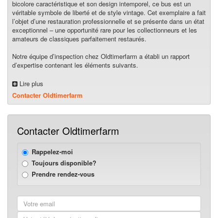
bicolore caractéristique et son design intemporel, ce bus est un
véritable symbole de liberté et de style vintage. Cet exemplaire a fait
l’objet d’une restauration professionnelle et se présente dans un état
exceptionnel – une opportunité rare pour les collectionneurs et les
amateurs de classiques parfaitement restaurés.
Notre équipe d’inspection chez Oldtimerfarm a établi un rapport
d’expertise contenant les éléments suivants.
Données techniques
Lire plus
Marque : Volkswagen
Contacter Oldtimerfarm
Modèle : T1 Kombi 21 Fenêtres
Année : 1964
Contacter Oldtimerfarm
Moteur : 1.493 cc, quatre cylindres à plat
Rappelez-moi
Boîte de vitesses : Manuelle à 4 rapports
Toujours disponible?
Prendre rendez-vous
Couleur : Vert – Blanc
Kilométrage : 74.047 km (kilométrage relevé – regardez notre vidéo
sur les km/miles pour une oldtimer)