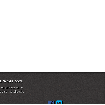
ire des pro's
s un professionnel
ub sur autolive.be