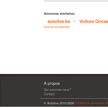
Annonces similaires
autolive.be
Voiture Occa
Voiture accidentée
A propos
Qui sommes-nous?
Contact
© Autolive 2010-2026
Conditions générales d'u