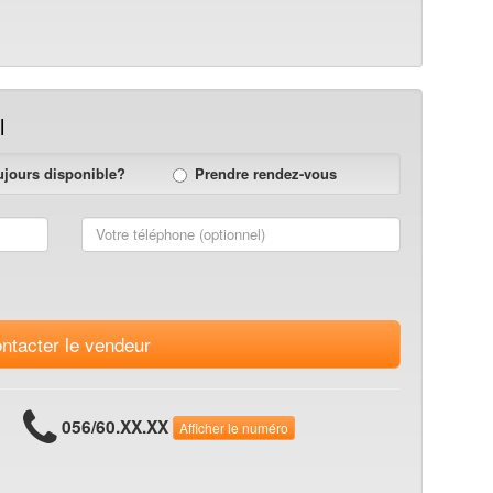
l
ujours disponible?
Prendre rendez-vous
ntacter le vendeur
056/60.XX.XX
Afficher le numéro