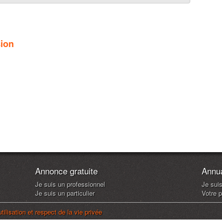
sion
Annonce gratuite
Annua
Je suis un professionnel
Je sui
Je suis un particulier
Votre p
tilisation et respect de la vie privée