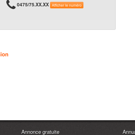
0475/75.XX.XX
Afficher le numéro
sion
Annonce gratuite
Annua