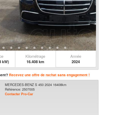
ce
Kilométrage
Année
3 kW)
16.408 km
2024
ment?
Recevez une offre de rachat sans engagement !
MERCEDES-BENZ S 450 2024 16408km
Référence: 2507005
Contacter Pro-Car