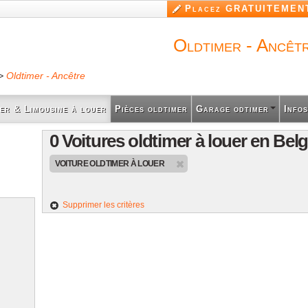
Aller au
Placez GRATUITEMENT
contenu
principal
Oldtimer - Ancêt
>
Oldtimer - Ancêtre
er & Limousine à louer
Pièces oldtimer
Garage odtimer
Infos
0 Voitures oldtimer à louer en Bel
VOITURE OLDTIMER À LOUER
Supprimer les critères