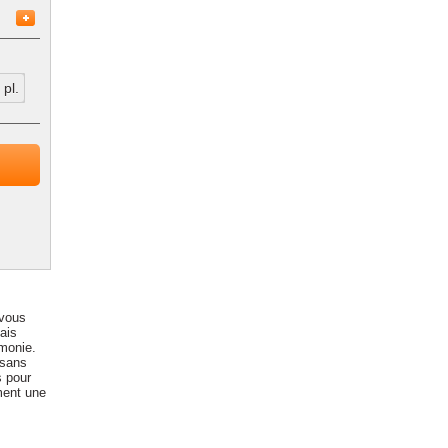
pl.
 vous
ais
monie.
 sans
s pour
ment une