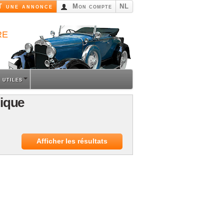
 une annonce
Mon compte
NL
re
 utiles
gique
Afficher les résultats