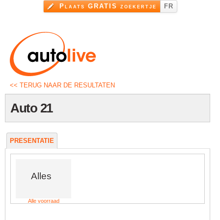
Overslaan
Plaats GRATIS zoekertje
FR
en naar
de inhoud
gaan
<< TERUG NAAR DE RESULTATEN
Auto 21
PRESENTATIE
Alles
Alle voorraad