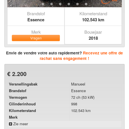
Brandstof
Kilometerstand
Essence
102.543 km
Merk
Bouwjaar
2018
Vragen
Envie de vendre votre auto rapidement?
Recevez une offre de
rachat sans engagement !
€ 2.200
Versnellingsbak
Manueel
Brandstof
Essence
Vermogen
72 ch (53 kW)
Cilinderinhoud
998
Kilometerstand
102.543 km
Merk
Zie meer