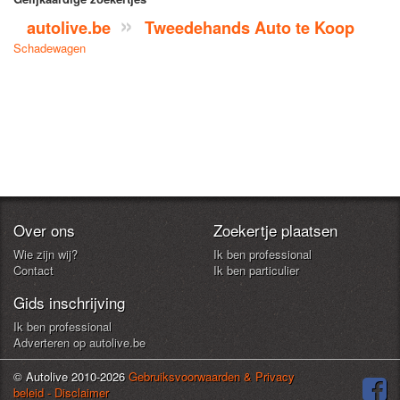
autolive.be
Tweedehands Auto te Koop
Schadewagen
Over ons
Zoekertje plaatsen
Wie zijn wij?
Ik ben professional
Contact
Ik ben particulier
Gids inschrijving
Ik ben professional
Adverteren op autolive.be
© Autolive 2010-2026
Gebruiksvoorwaarden & Privacy
beleid - Disclaimer