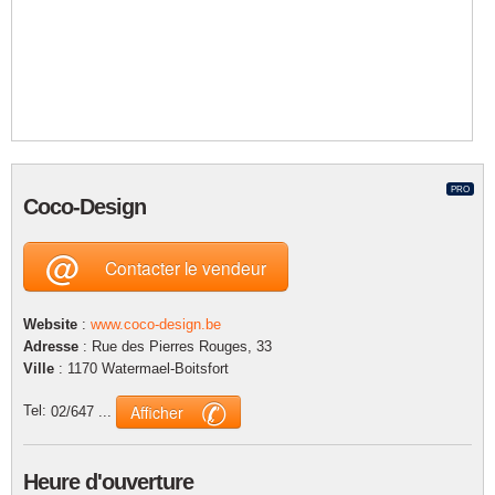
PRO
Coco-Design
@
Contacter le vendeur
Website
:
www.coco-design.be
Adresse
: Rue des Pierres Rouges, 33
Ville
: 1170 Watermael-Boitsfort
✆
Afficher
Tel:
02/647 ...
Heure d'ouverture