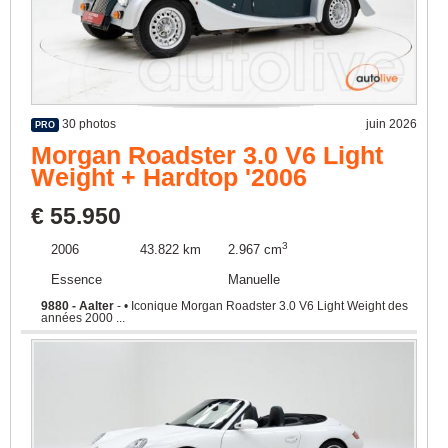
30 photos
juin 2026
PRO
Morgan Roadster 3.0 V6 Light
Weight + Hardtop '2006
CHH0397
€ 55.950
3
2006
43.822 km
2.967 cm
Essence
Manuelle
9880 - Aalter
- • Iconique Morgan Roadster 3.0 V6 Light Weight des
années 2000 ...