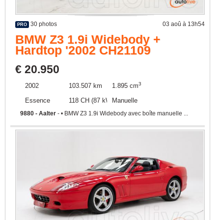
30 photos
03 aoû à 13h54
PRO
BMW Z3 1.9i Widebody +
Hardtop '2002 CH21109
€ 20.950
3
2002
103.507 km
1.895 cm
Essence
118 CH (87 kW)
Manuelle
9880 - Aalter
- • BMW Z3 1.9i Widebody avec boîte manuelle ...