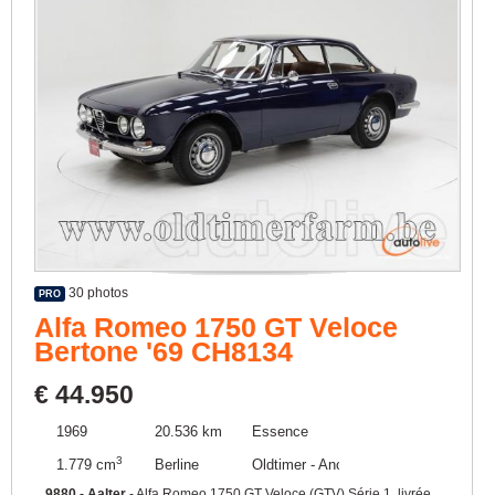
30 photos
PRO
Alfa Romeo 1750 GT Veloce
Bertone '69 CH8134
€ 44.950
1969
20.536 km
Essence
3
1.779 cm
Berline
Oldtimer - Ancêtre
9880 - Aalter
- Alfa Romeo 1750 GT Veloce (GTV) Série 1, livrée