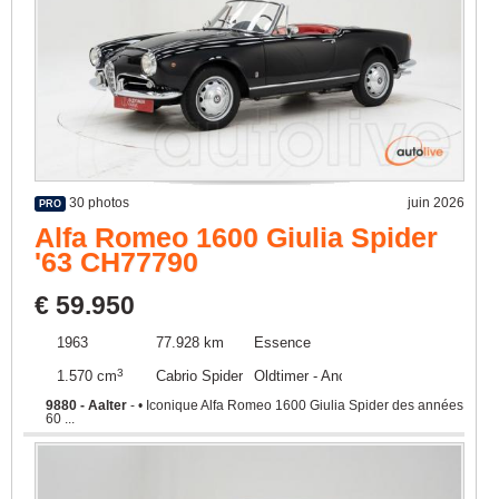
30 photos
juin 2026
PRO
Alfa Romeo 1600 Giulia Spider
'63 CH77790
€ 59.950
1963
77.928 km
Essence
3
1.570 cm
Cabrio Spider Roadster
Oldtimer - Ancêtre
9880 - Aalter
- • Iconique Alfa Romeo 1600 Giulia Spider des années
60 ...