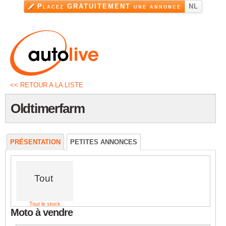
Aller au
Placez GRATUITEMENT une annonce
NL
contenu
principal
<< RETOUR A LA LISTE
Oldtimerfarm
PRÉSENTATION
PETITES ANNONCES
Tout
Tout le stock
Moto à vendre