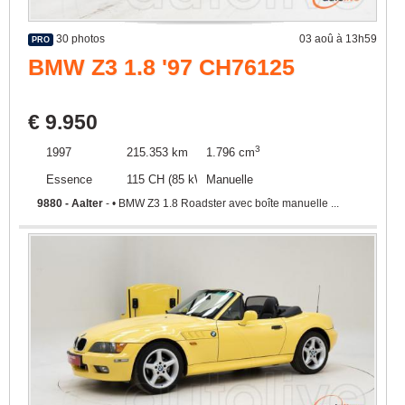
30 photos
03 aoû à 13h59
PRO
BMW Z3 1.8 '97 CH76125
€ 9.950
3
1997
215.353 km
1.796 cm
Essence
115 CH (85 kW)
Manuelle
9880 - Aalter
- • BMW Z3 1.8 Roadster avec boîte manuelle ...