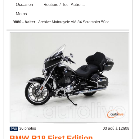
Occasion
Routière / Touring
Autre ...
Motos
9880 - Aalter
- Archive Motorcycle AM-84 Scrambler 50cc ...
30 photos
03 aoû à 12h08
PRO
BMW R18 First Edition