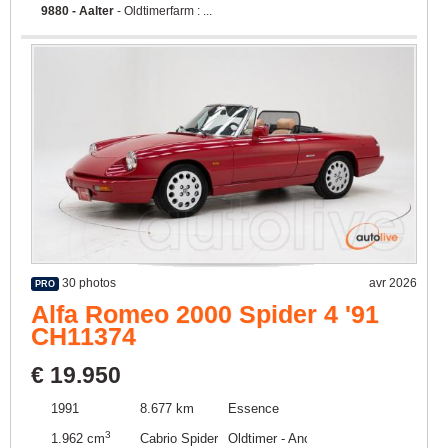
9880 - Aalter
- Oldtimerfarm : ...
30 photos
avr 2026
PRO
Alfa Romeo 2000 Spider 4 '91
CH11374
€ 19.950
1991
8.677 km
Essence
3
1.962 cm
Cabrio Spider Roadster
Oldtimer - Ancêtre