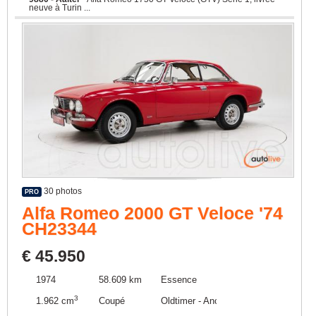
neuve à Turin ...
30 photos
PRO
Alfa Romeo 2000 GT Veloce '74
CH23344
€ 45.950
1974
58.609 km
Essence
3
1.962 cm
Coupé
Oldtimer - Ancêtre