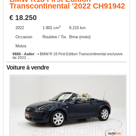
Transcontinental '2022 CH91942
€ 18.250
3
2022
1.802 cm
8.215 km
Occasion
Routière / Touring
Bmw (moto)
Motos
9880 - Aalter
- • BMW R 18 First Edition Transcontinental exclusive
de 2022 ...
Voiture à vendre