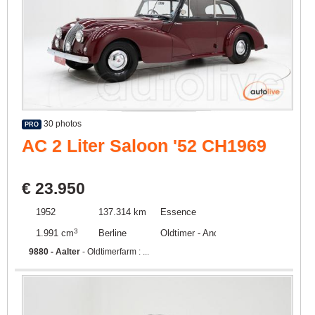
30 photos
PRO
AC 2 Liter Saloon '52 CH1969
€ 23.950
1952
137.314 km
Essence
3
1.991 cm
Berline
Oldtimer - Ancêtre
9880 - Aalter
- Oldtimerfarm : ...