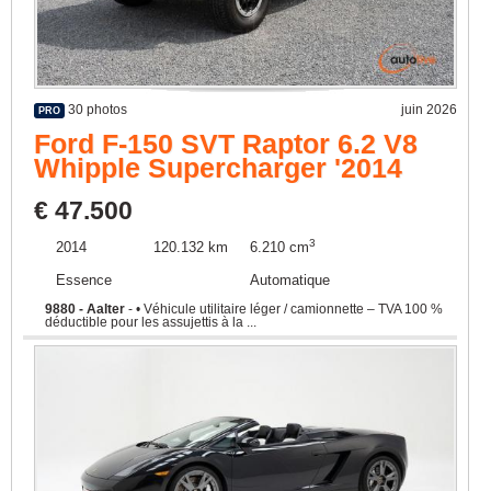
30 photos
juin 2026
PRO
Ford F-150 SVT Raptor 6.2 V8
Whipple Supercharger '2014
CH05466
€ 47.500
3
2014
120.132 km
6.210 cm
Essence
Automatique
9880 - Aalter
- • Véhicule utilitaire léger / camionnette – TVA 100 %
déductible pour les assujettis à la ...