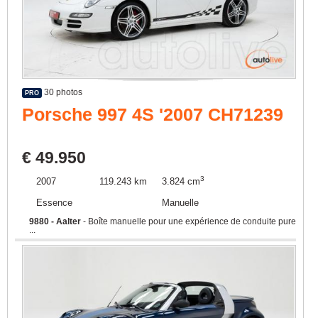
30 photos
PRO
Porsche 997 4S '2007 CH71239
€ 49.950
3
2007
119.243 km
3.824 cm
Essence
Manuelle
9880 - Aalter
- Boîte manuelle pour une expérience de conduite pure
...