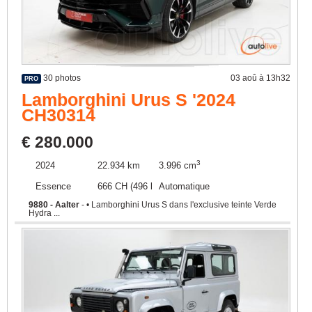
30 photos
03 aoû à 13h32
PRO
Lamborghini Urus S '2024
CH30314
€ 280.000
3
2024
22.934 km
3.996 cm
Essence
666 CH (496 kW)
Automatique
9880 - Aalter
- • Lamborghini Urus S dans l'exclusive teinte Verde
Hydra ...