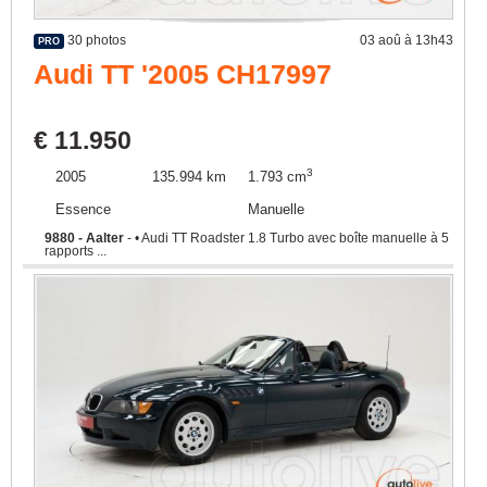
30 photos
03 aoû à 13h43
PRO
Audi TT '2005 CH17997
€ 11.950
3
2005
135.994 km
1.793 cm
Essence
Manuelle
9880 - Aalter
- • Audi TT Roadster 1.8 Turbo avec boîte manuelle à 5
rapports ...