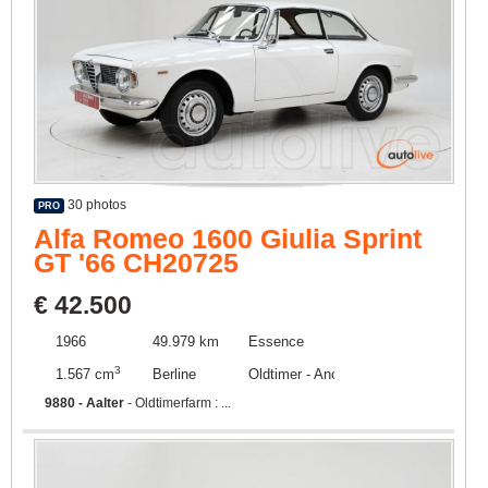
30 photos
PRO
Alfa Romeo 1600 Giulia Sprint
GT '66 CH20725
€ 42.500
1966
49.979 km
Essence
3
1.567 cm
Berline
Oldtimer - Ancêtre
9880 - Aalter
- Oldtimerfarm : ...