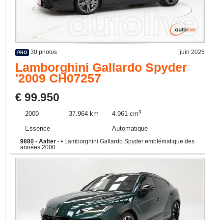
30 photos
juin 2026
PRO
Lamborghini Gallardo Spyder
'2009 CH07257
€ 99.950
3
2009
37.964 km
4.961 cm
Essence
Automatique
9880 - Aalter
- • Lamborghini Gallardo Spyder emblématique des
années 2000 ...