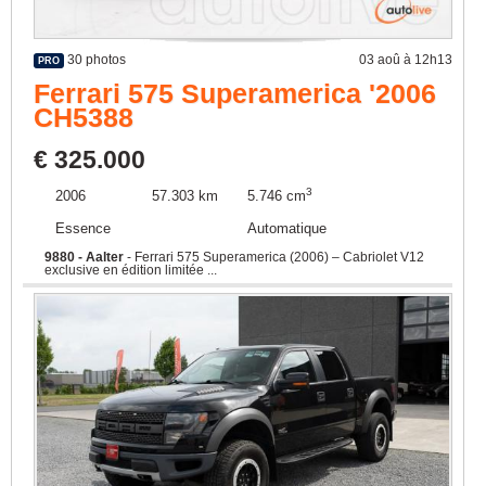
30 photos
03 aoû à 12h13
PRO
Ferrari 575 Superamerica '2006
CH5388
€ 325.000
3
2006
57.303 km
5.746 cm
Essence
Automatique
9880 - Aalter
- Ferrari 575 Superamerica (2006) – Cabriolet V12
exclusive en édition limitée ...