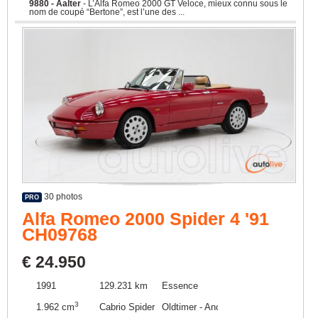
9880 - Aalter
- L’Alfa Romeo 2000 GT Veloce, mieux connu sous le
nom de coupé “Bertone”, est l’une des ...
30 photos
PRO
Alfa Romeo 2000 Spider 4 '91
CH09768
€ 24.950
1991
129.231 km
Essence
3
1.962 cm
Cabrio Spider Roadster
Oldtimer - Ancêtre