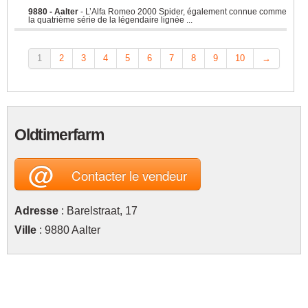
9880 - Aalter
- L’Alfa Romeo 2000 Spider, également connue comme
la quatrième série de la légendaire lignée ...
1
2
3
4
5
6
7
8
9
10
→
Oldtimerfarm
@
Contacter le vendeur
Adresse
: Barelstraat, 17
Ville
: 9880 Aalter