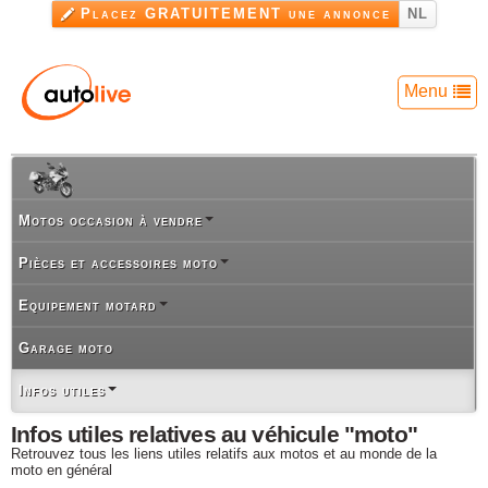
Aller au
Placez GRATUITEMENT une annonce
NL
contenu
principal
Menu
Motos occasion à vendre
Pièces et accessoires moto
Equipement motard
Garage moto
Infos utiles
Infos utiles relatives au véhicule "moto"
Retrouvez tous les liens utiles relatifs aux motos et au monde de la
moto en général