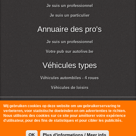
Je suis un professionnel
Je suis un particulier
Annuaire des pro's
Je suis un professionnel
Votre pub sur autolive.be
Véhicules types
Véhicules autombiles - 4 roues
Véhicules de loisirs
© Autolive 2010-2026
Conditions générales d'utilisation et respect de la vie
Wij gebruiken cookies op deze website om uw gebruikerservaring te
verbeteren, voor statistische doeleinden en om advertenties te richten.
privée
Nous utilisons des cookies sur ce site pour améliorer votre expérience
d'utilisateur, pour des fins de statistiques et pour cibler les publicités.
OK
Plus d'informations / Meer info