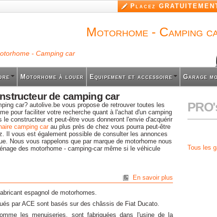
Aller au
Placez GRATUITEMENT
contenu
principal
Motorhome - Camping c
otorhome - Camping car
dre
Motorhome à louer
Equipement et accessoire
Garage m
nstructeur de camping car
PRO's
ping car? autolive.be vous propose de retrouver toutes les
me pour faciliter votre recherche quant à l'achat d'un camping
le constructeur et peut-être vous donneront l'envie d'acquérir
naire camping car
au plus près de chez vous pourra peut-être
. Il vous est également possible de consulter les annonces
ue. Nous vous rappelons que par marque de motorhome nous
Tous les 
aménage des motorhome - camping-car même si le véhicule
En savoir plus
abricant espagnol de motorhomes.
ués par ACE sont basés sur des châssis de Fiat Ducato.
omme les menuiseries, sont fabriquées dans l'usine de la