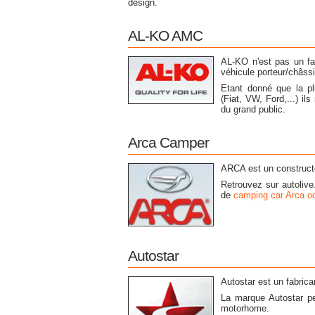
design.
AL-KO AMC
AL-KO n'est pas un fa
véhicule porteur/châssi
Etant donné que la p
(Fiat, VW, Ford,...) i
du grand public.
Arca Camper
ARCA est un constructe
Retrouvez sur autolive
de
camping car Arca o
Autostar
Autostar est un fabrica
La marque Autostar pe
motorhome.