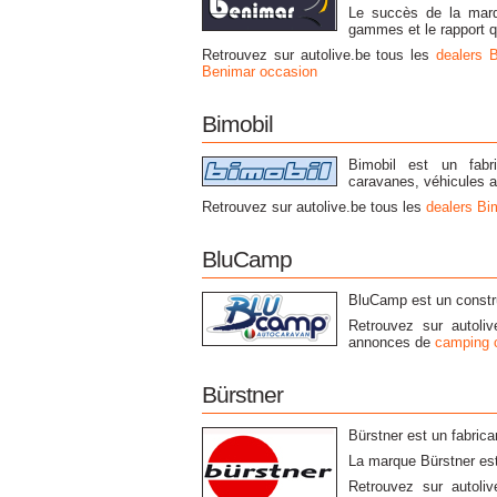
Le succès de la marqu
gammes et le rapport qu
Retrouvez sur autolive.be tous les
dealers 
Benimar occasion
Bimobil
Bimobil est un fabr
caravanes, véhicules 
Retrouvez sur autolive.be tous les
dealers Bi
BluCamp
BluCamp est un constru
Retrouvez sur autoli
annonces de
camping 
Bürstner
Bürstner est un fabric
La marque Bürstner es
Retrouvez sur autoli