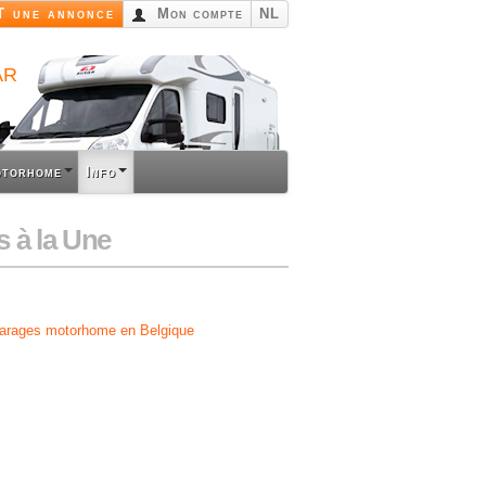
 une annonce
Mon compte
NL
ar
otorhome
Info
 à la Une
garages motorhome en Belgique