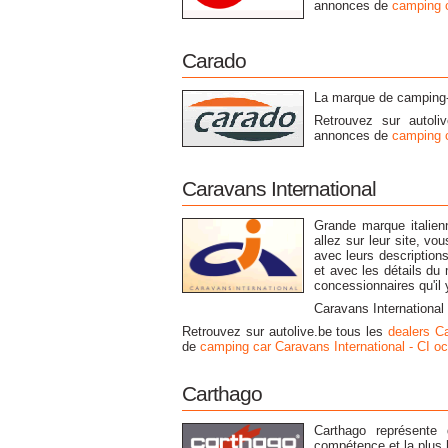
annonces de
camping c
Carado
La marque de camping-c
Retrouvez sur autoli
annonces de
camping 
Caravans International
Grande marque italien
allez sur leur site, v
avec leurs description
et avec les détails du
concessionnaires qu'il
Caravans International
Retrouvez sur autolive.be tous les
dealers Ca
de
camping car Caravans International - CI o
Carthago
Carthago représent
compétence et la plus 