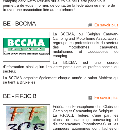
camping car? Retrouvez-les sur autolive.be! Cette page vous
permettra de vous informer, de contacter la fédération ou même de
trouver une association liée au motorhome!
BE - BCCMA
En savoir plus
La BCCMA, ou "Belgian Caravan-
Camping and Motorhome Association",
regroupe les professionnels du secteur
des motorhomes, caravanes,
mobilhomes et accessoires de
camping.
La BCCMA est une source
d'information ainsi qu'un lien entre particuliers et professionnels du
secteur.
La BCCMA organise également chaque année le salon Mobicar qui
se tient à Bruxelles.
BE - F.F.3C.B
En savoir plus
Fédération Francophone des Clubs de
Camping et Caravaning de Belgique.
La F.F.3C.B fédère, d'une part les
clubs de camping caravaning et
d'autocaravanes (motorhomes) et les
campeurs autonomes dont l'adhésion