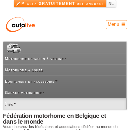
Aller au
Placez GRATUITEMENT une annonce
NL
contenu
principal
Menu
Motorhome occasion à vendre
Motorhome à louer
Equipement et accessoire
Garage motorhome
Info
Fédération motorhome en Belgique et
dans le monde
Vous cherchez les fédérations et associations dédiées au monde du