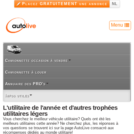
Aller au
Placez GRATUITEMENT une annonce
NL
contenu
principal
Menu
Camionnette occasion à vendre
Camionnette à louer
Annuaire des PRO's
Infos utiles
L'utilitaire de l'année et d'autres trophées
utilitaires légers
Vous cherchez le meilleur véhicule utilitaire? Quels ont été les
meilleurs utilitaires cette année? Ne cherchez plus, les réponses à
vos questions se trouvent ici sur la page AutoLive consacré aux
récompenses dédiés au monde utilitaire!