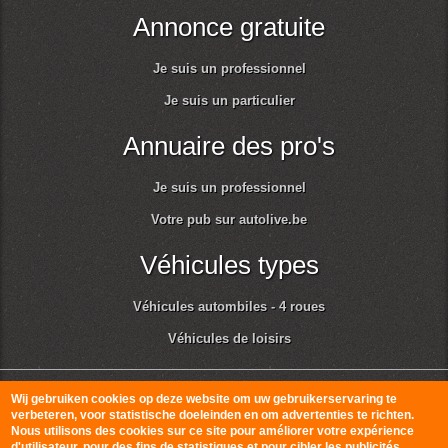
Annonce gratuite
Je suis un professionnel
Je suis un particulier
Annuaire des pro's
Je suis un professionnel
Votre pub sur autolive.be
Véhicules types
Véhicules autombiles - 4 roues
Véhicules de loisirs
© Autolive 2010-2026
Conditions générales d'utilisation et respect de la vie
Wij gebruiken cookies op deze website om uw gebruikerservaring te
verbeteren, voor statistische doeleinden en om advertenties te richten.
privée
Nous utilisons des cookies sur ce site pour améliorer votre expérience
d'utilisateur, pour des fins de statistiques et pour cibler les publicités.