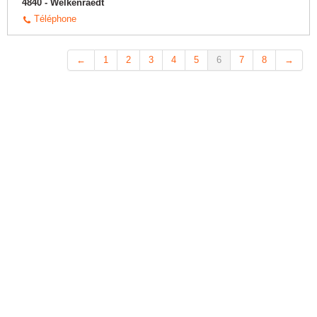
4840 - Welkenraedt
Téléphone
←
1
2
3
4
5
6
7
8
→