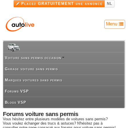
Aller au
Placez GRATUITEMENT une annonce
NL
contenu
principal
Menu
Voiture sans permis occasion
Garage voiture sans permis
Marques voitures sans permis
Forums VSP
Blogs VSP
Forums voiture sans permis
Vous hésitez entre plusieurs modèles de voitures sans permis?
Vous voulez échanger des trucs & astuces? N'hésitez pas à
consulter notre page consacré aux forums pour voiture sans permis!