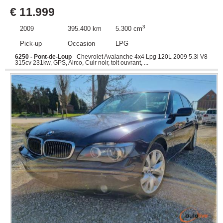
€ 11.999
3
2009
395.400 km
5.300 cm
Pick-up
Occasion
LPG
6250 - Pont-de-Loup
- Chevrolet Avalanche 4x4 Lpg 120L 2009 5.3i V8
315cv 231kw, GPS, Airco, Cuir noir, toit ouvrant, ...