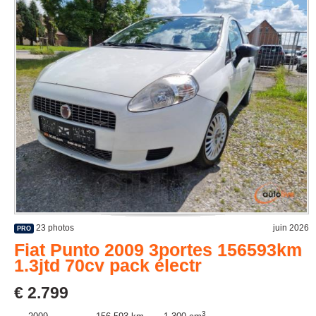
23 photos
juin 2026
PRO
Fiat Punto 2009 3portes 156593km
1.3jtd 70cv pack électr
€ 2.799
3