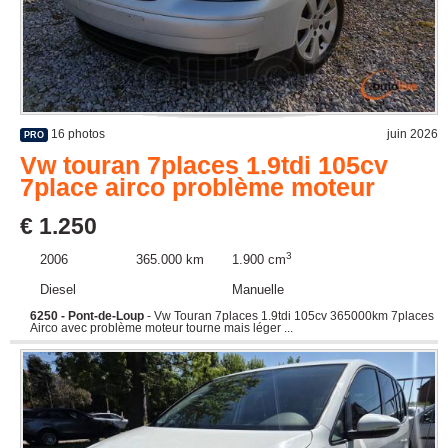
16 photos
juin 2026
PRO
Vw touran 7places 1.9tdi 105cv
7place airco problème moteur
€ 1.250
3
2006
365.000 km
1.900 cm
Diesel
Manuelle
6250 - Pont-de-Loup
- Vw Touran 7places 1.9tdi 105cv 365000km 7places
Airco avec problème moteur tourne mais léger ...