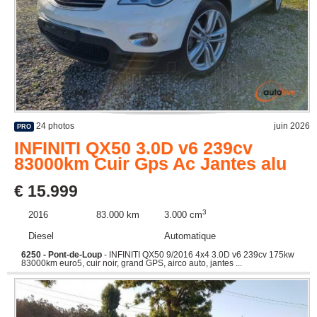
24 photos
juin 2026
PRO
INFINITI QX50 3.0D v6 239cv
83000km Cuir Gps Ac Jantes alu
€ 15.999
3
2016
83.000 km
3.000 cm
Diesel
Automatique
6250 - Pont-de-Loup
- INFINITI QX50 9/2016 4x4 3.0D v6 239cv 175kw
83000km euro5, cuir noir, grand GPS, airco auto, jantes ...