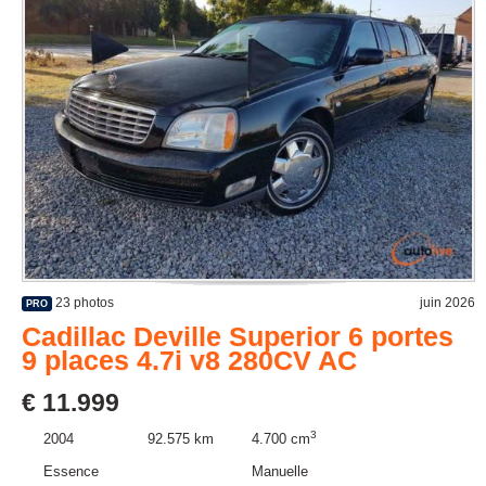
23 photos
juin 2026
PRO
Cadillac Deville Superior 6 portes
9 places 4.7i v8 280CV AC
€ 11.999
3
2004
92.575 km
4.700 cm
Essence
Manuelle