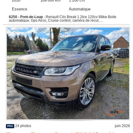
2016
189.000 km
1.200 cm
Essence
Automatique
6250 - Pont-de-Loup
- Renault Clio Break 1.2tce 120cv 88kw Boite
automatique, Gps Airco, Cruise control, caméra de recul, ...
24 photos
juin 2026
PRO