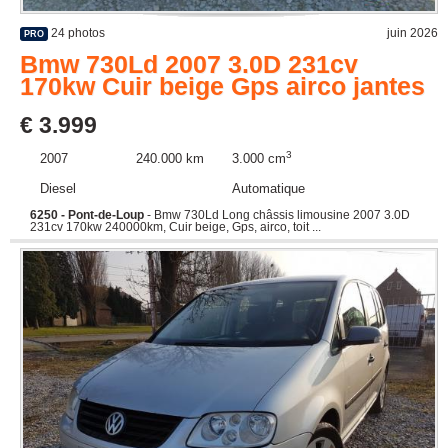
24 photos
juin 2026
PRO
Bmw 730Ld 2007 3.0D 231cv
170kw Cuir beige Gps airco jantes
€ 3.999
3
2007
240.000 km
3.000 cm
Diesel
Automatique
6250 - Pont-de-Loup
- Bmw 730Ld Long châssis limousine 2007 3.0D
231cv 170kw 240000km, Cuir beige, Gps, airco, toit ...