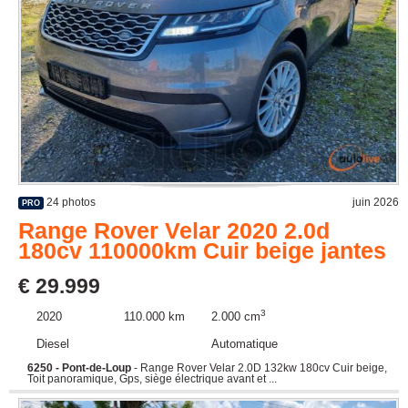
24 photos
juin 2026
PRO
Range Rover Velar 2020 2.0d
180cv 110000km Cuir beige jantes
€ 29.999
3
2020
110.000 km
2.000 cm
Diesel
Automatique
6250 - Pont-de-Loup
- Range Rover Velar 2.0D 132kw 180cv Cuir beige,
Toit panoramique, Gps, siège électrique avant et ...