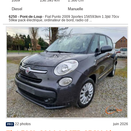
2009
156.593 km
1.300 cm
Diesel
Manuelle
6250 - Pont-de-Loup
- Fiat Punto 2009 3portes 156593km 1.3jtd 70cv
59kw pack électrique, ordinateur de bord, radio cd ...
22 photos
juin 2026
PRO