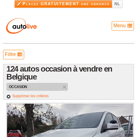
Aller au
Placez GRATUITEMENT une annonce
NL
contenu
principal
Menu
Voiture occasion
Filtre
Voitures à louer
124 autos occasion à vendre en
Pièces et accessoires
Belgique
Garage voiture
OCCASION
Supprimer les critères
Infos utiles