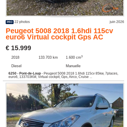
22 photos
juin 2026
PRO
Peugeot 5008 2018 1.6hdi 115cv
euro6 Virtual cockpit Gps AC
€ 15.999
3
2018
133.703 km
1.600 cm
Diesel
Manuelle
6250 - Pont-de-Loup
- Peugeot 5008 2018 1.6hdi 115cv 85kw, 7places,
euro6, 133703KM, Virtual cockpit, Gps, Airco, Cruise ...