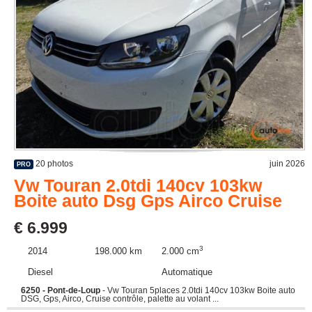
20 photos
juin 2026
PRO
Vw Touran 2.0tdi 140cv 103kw
Boite auto Dsg Gps Airco Cruise
€ 6.999
3
2014
198.000 km
2.000 cm
Diesel
Automatique
6250 - Pont-de-Loup
- Vw Touran 5places 2.0tdi 140cv 103kw Boite auto
DSG, Gps, Airco, Cruise contrôle, palette au volant ...