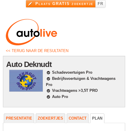
Overslaan
Plaats GRATIS zoekertje
FR
en naar
de inhoud
gaan
<< TERUG NAAR DE RESULTATEN
Auto Deknudt
Schadevoertuigen Pro
Bedrijfsvoertuigen & Vrachtwagens
Pro
Vrachtwagens >3,5T PRO
Auto Pro
PRESENTATIE
ZOEKERTJES
CONTACT
PLAN