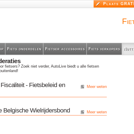
Overslaan
Plaats GRATI
en naar
de inhoud
gaan
Fie
op
Fiets onderdelen
Fietser accessoires
Fiets verkopers
Nutt
deraties
r fietsers? Zoek niet verder, AutoLive biedt u alle fietsen
buitenland!
Fiscaliteit - Fietsbeleid en
Meer weten
e Belgische Wielrijdersbond
Meer weten