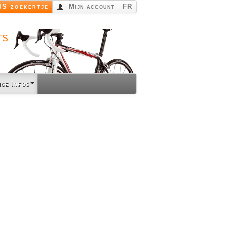
S zoekertje
Mijn account
FR
ts
ige Infos