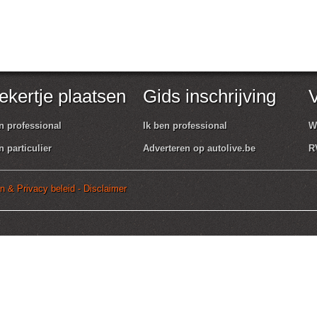
ekertje plaatsen
Gids inschrijving
V
n professional
Ik ben professional
W
n particulier
Adverteren op autolive.be
R
 & Privacy beleid - Disclaimer