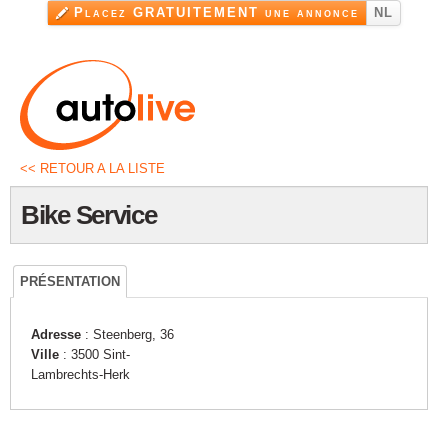
Aller au
Placez GRATUITEMENT une annonce
NL
contenu
principal
<< RETOUR A LA LISTE
Bike Service
PRÉSENTATION
Adresse
: Steenberg, 36
Ville
: 3500 Sint-
Lambrechts-Herk