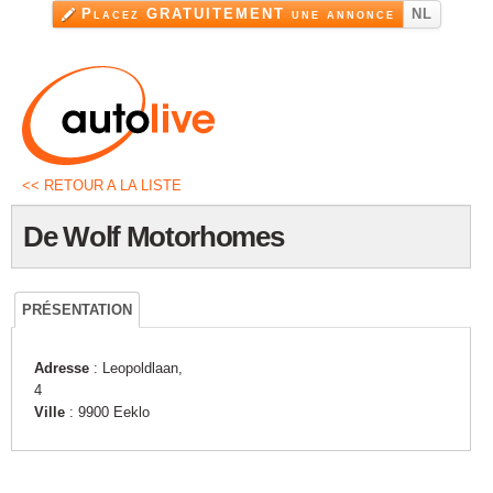
Aller au
Placez GRATUITEMENT une annonce
NL
contenu
principal
<< RETOUR A LA LISTE
De Wolf Motorhomes
PRÉSENTATION
Adresse
: Leopoldlaan,
4
Ville
: 9900 Eeklo