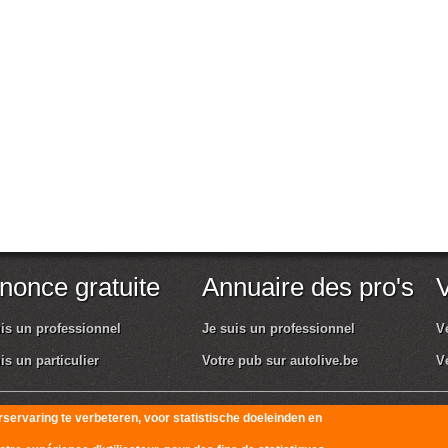
nonce gratuite
Annuaire des pro's
is un professionnel
Je suis un professionnel
V
is un particulier
Votre pub sur autolive.be
V
tilisation et respect de la vie privée
servaring te verbeteren, voor statistische doeleinden en