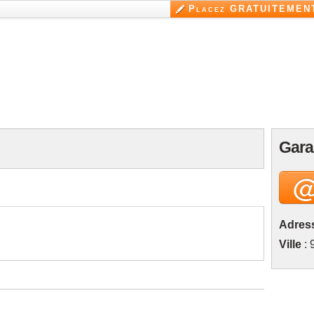
Aller au
Placez GRATUITEMENT
contenu
principal
Gara
Adres
Ville
: 