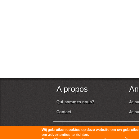
A propos
An
Qui sommes nous?
Je su
Contact
Je su
© Autolive 2010-2026
Conditions générales d'u
Wij gebruiken cookies op deze website om uw gebruiker
om advertenties te richten.