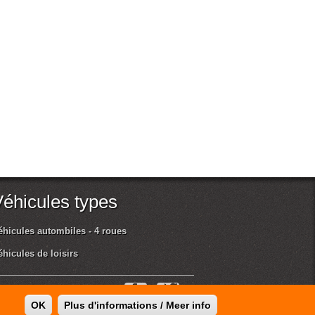
Véhicules types
éhicules autombiles - 4 roues
éhicules de loisirs
OK
Plus d'informations / Meer info