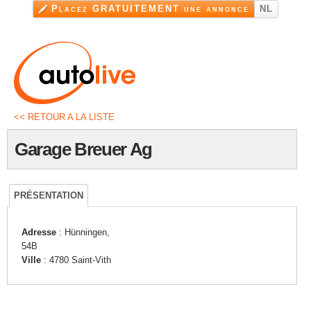
Aller au
Placez GRATUITEMENT une annonce
NL
contenu
principal
<< RETOUR A LA LISTE
Garage Breuer Ag
PRÉSENTATION
Adresse
: Hünningen,
54B
Ville
: 4780 Saint-Vith