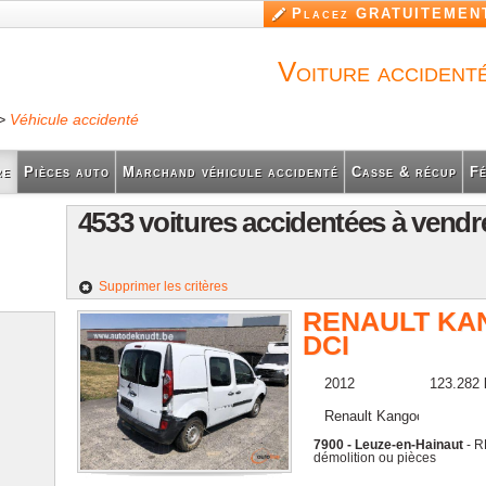
Aller au
Placez GRATUITEMENT
contenu
principal
Voiture accident
>
Véhicule accidenté
re
Pièces auto
Marchand véhicule accidenté
Casse & récup
Fé
4533 voitures accidentées à vendr
Supprimer les critères
RENAULT KA
DCI
2012
123.282
Renault Kangoo
7900 - Leuze-en-Hainaut
- R
démolition ou pièces