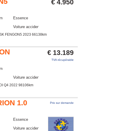
N5
€ 4.950
km
Essence
Voiture accidentée
FSK FENGON5 2023 66138km
RON
€ 13.189
TVA récupérable
km
Voiture accidentée
DI Q4 2022 98106km
ION 1.0
Prix sur demande
Essence
Voiture accidentée