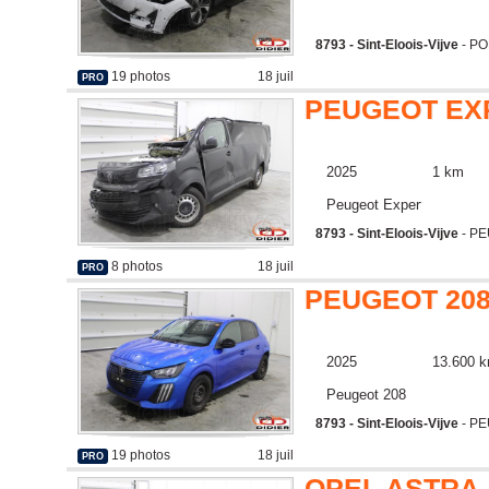
8793 - Sint-Eloois-Vijve
- PO
19 photos
18 juil
PRO
PEUGEOT EX
2025
1 km
Peugeot Expert
8793 - Sint-Eloois-Vijve
- P
8 photos
18 juil
PRO
PEUGEOT 20
2025
13.600 
Peugeot 208
8793 - Sint-Eloois-Vijve
- PE
19 photos
18 juil
PRO
OPEL ASTRA