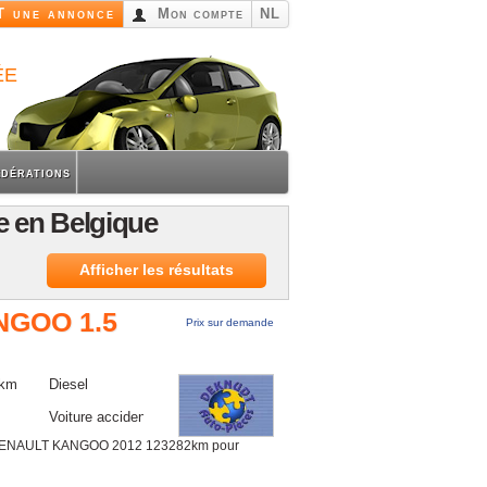
 une annonce
Mon compte
NL
ée
dérations
e en Belgique
Afficher les résultats
NGOO 1.5
Prix sur demande
 km
Diesel
Voiture accidentée
ENAULT KANGOO 2012 123282km pour