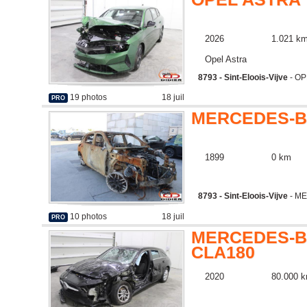
2026
1.021 k
Opel Astra
8793 - Sint-Eloois-Vijve
- OP
19 photos
18 juil
PRO
MERCEDES-B
1899
0 km
8793 - Sint-Eloois-Vijve
- M
10 photos
18 juil
PRO
MERCEDES-B
CLA180
2020
80.000 