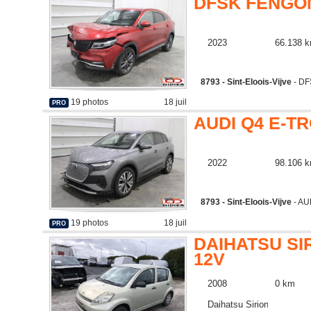
DFSK FENGO
2023
66.138 
8793 - Sint-Eloois-Vijve
- D
19 photos
18 juil
PRO
AUDI Q4 E-T
2022
98.106 
8793 - Sint-Eloois-Vijve
- AU
19 photos
18 juil
PRO
DAIHATSU SIR
12V
2008
0 km
Daihatsu Sirion