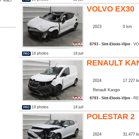
? Voici
VOLVO EX30
2023
0 km
8793 - Sint-Eloois-Vijve
- VO
16 photos
18 juil
PRO
RENAULT KA
2024
17.227 
Renault Kangoo
8793 - Sint-Eloois-Vijve
- R
19 photos
18 juil
PRO
POLESTAR 2
2024
31.477 