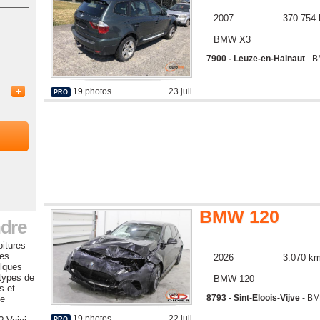
2007
370.754
BMW X3
7900 - Leuze-en-Hainaut
- B
19 photos
23 juil
PRO
BMW 120
ndre
oitures
les
2026
3.070 k
lques
 types de
BMW 120
s et
8793 - Sint-Eloois-Vijve
- BM
ne
19 photos
22 juil
PRO