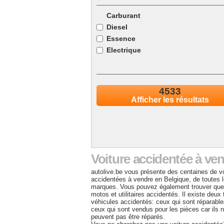
Carburant
Diesel
Essence
Electrique
Electrique/Diesel
Electrique/Essence
4533
LPG
Afficher les résultats
Autre
Voiture accidentée à ve
autolive.be vous présente des centaines de v
accidentées à vendre en Belgique, de toutes 
marques. Vous pouvez également trouver que
motos et utilitaires accidentés. Il existe deux
véhicules accidentés: ceux qui sont réparable
ceux qui sont vendus pour les pièces car ils 
peuvent pas être réparés.