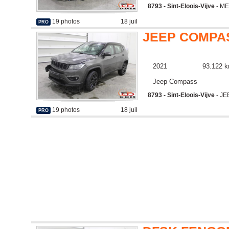
8793 - Sint-Eloois-Vijve
- M
19 photos
18 juil
PRO
JEEP COMPA
2021
93.122 
Jeep Compass
8793 - Sint-Eloois-Vijve
- JE
19 photos
18 juil
PRO