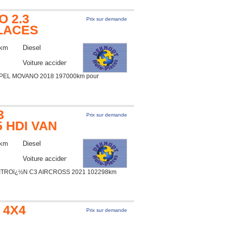
 2.3
Prix sur demande
PLACES
 km
Diesel
Voiture accidentée
PEL MOVANO 2018 197000km pour
3
Prix sur demande
5 HDI VAN
 km
Diesel
Voiture accidentée
ITROï¿½N C3 AIRCROSS 2021 102298km
 4X4
Prix sur demande