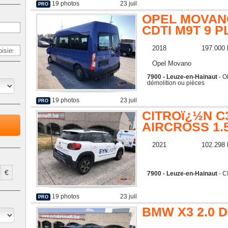
19 photos
23 juil
PRO
OPEL MOVANO
CDTI M9T 9 
2018
197.000
Opel Movano
7900 - Leuze-en-Hainaut
- O
démolition ou pièces
19 photos
23 juil
PRO
CITROï¿½N C
AIRCROSS 1.
2021
102.298
€
7900 - Leuze-en-Hainaut
- C
19 photos
23 juil
PRO
BMW X3 2.0 D