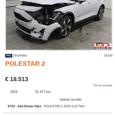
19 photos
18 juil
PRO
POLESTAR 2
€ 18.513
TVA récupérable
2024
31.477 km
Voiture accidentée
8793 - Sint-Eloois-Vijve
- POLESTAR 2 2024 31477km