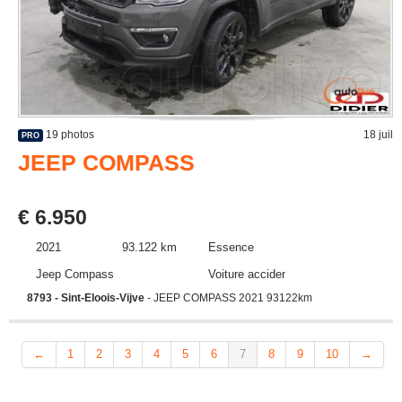
19 photos
18 juil
PRO
JEEP COMPASS
€ 6.950
2021
93.122 km
Essence
Jeep Compass
Voiture accidentée
8793 - Sint-Eloois-Vijve
- JEEP COMPASS 2021 93122km
←
1
2
3
4
5
6
7
8
9
10
→