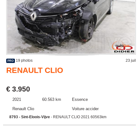
19 photos
23 juil
PRO
RENAULT CLIO
€ 3.950
2021
60.563 km
Essence
Renault Clio
Voiture accidentée
8793 - Sint-Eloois-Vijve
- RENAULT CLIO 2021 60563km