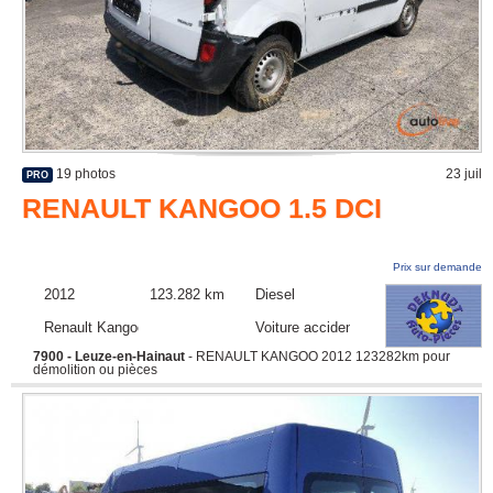
19 photos
23 juil
PRO
RENAULT KANGOO 1.5 DCI
Prix sur demande
2012
123.282 km
Diesel
Renault Kangoo
Voiture accidentée
7900 - Leuze-en-Hainaut
- RENAULT KANGOO 2012 123282km pour
démolition ou pièces