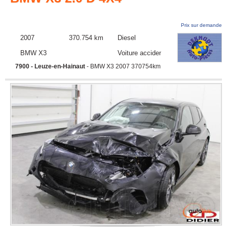
Prix sur demande
2007
370.754 km
Diesel
BMW X3
Voiture accidentée
7900 - Leuze-en-Hainaut
- BMW X3 2007 370754km