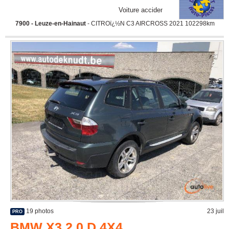
Voiture accidentée
7900 - Leuze-en-Hainaut
- CITROï¿½N C3 AIRCROSS 2021 102298km
19 photos
23 juil
PRO
BMW X3 2.0 D 4X4