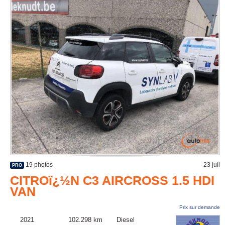
19 photos
23 juil
PRO
CITROï¿½N C3 AIRCROSS 1.5 HDI
VAN
Prix sur demande
2021
102.298 km
Diesel