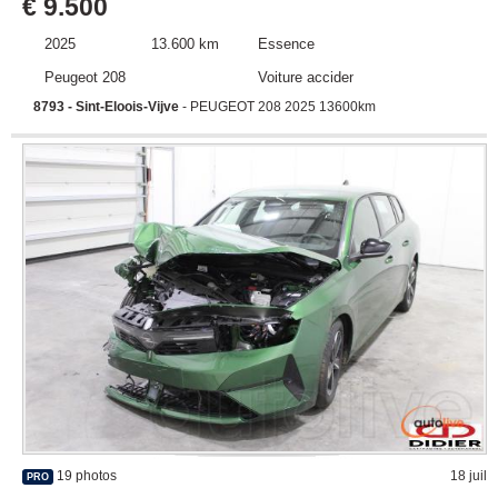
€ 9.500
2025
13.600 km
Essence
Peugeot 208
Voiture accidentée
8793 - Sint-Eloois-Vijve
- PEUGEOT 208 2025 13600km
19 photos
18 juil
PRO