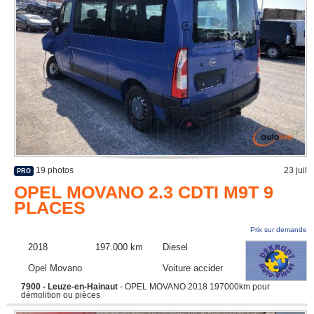
19 photos
23 juil
PRO
OPEL MOVANO 2.3 CDTI M9T 9
PLACES
Prix sur demande
2018
197.000 km
Diesel
Opel Movano
Voiture accidentée
7900 - Leuze-en-Hainaut
- OPEL MOVANO 2018 197000km pour
démolition ou pièces