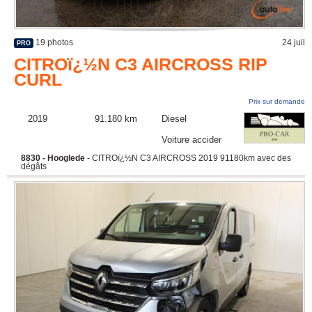
19 photos
24 juil
PRO
CITROï¿½N C3 AIRCROSS RIP
CURL
Prix sur demande
2019
91.180 km
Diesel
Voiture accidentée
8830 - Hooglede
- CITROï¿½N C3 AIRCROSS 2019 91180km avec des
dégâts