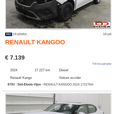
19 photos
18 juil
PRO
RENAULT KANGOO
€ 7.139
TVA récupérable
2024
17.227 km
Diesel
Renault Kangoo
Voiture accidentée
8793 - Sint-Eloois-Vijve
- RENAULT KANGOO 2024 17227km