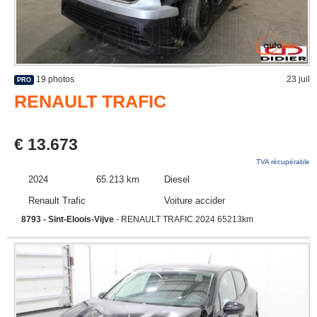
19 photos
23 juil
PRO
RENAULT TRAFIC
€ 13.673
TVA récupérable
2024
65.213 km
Diesel
Renault Trafic
Voiture accidentée
8793 - Sint-Eloois-Vijve
- RENAULT TRAFIC 2024 65213km