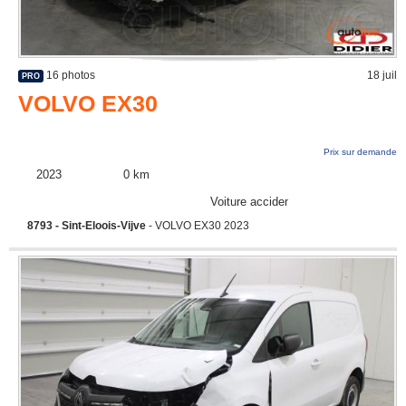
16 photos
18 juil
PRO
VOLVO EX30
Prix sur demande
2023
0 km
Voiture accidentée
8793 - Sint-Eloois-Vijve
- VOLVO EX30 2023