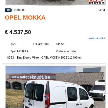
19 photos
23 juil
PRO
OPEL MOKKA
€ 4.537,50
TVA récupérable
2022
111.499 km
Diesel
Opel MOKKA
Voiture accidentée
8793 - Sint-Eloois-Vijve
- OPEL MOKKA 2022 111499km