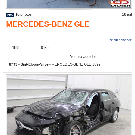
10 photos
18 juil
PRO
MERCEDES-BENZ GLE
Prix sur demande
1899
0 km
Voiture accidentée
8793 - Sint-Eloois-Vijve
- MERCEDES-BENZ GLE 1899