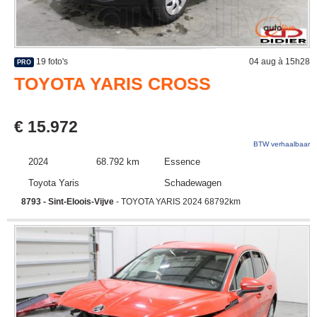
19 foto's
04 aug à 15h28
PRO
TOYOTA YARIS CROSS
€ 15.972
BTW verhaalbaar
2024
68.792 km
Essence
Toyota Yaris
Schadewagen
8793 - Sint-Eloois-Vijve
- TOYOTA YARIS 2024 68792km