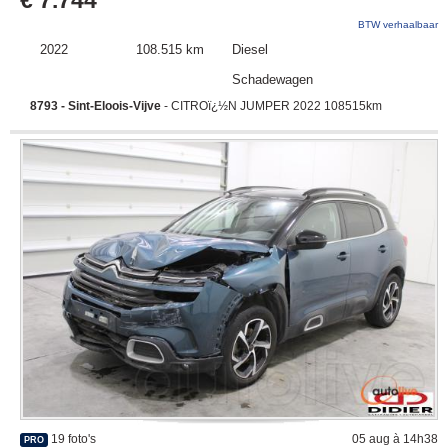
BTW verhaalbaar
2022
108.515 km
Diesel
Schadewagen
8793 - Sint-Eloois-Vijve
- CITROï¿½N JUMPER 2022 108515km
19 foto's
05 aug à 14h38
PRO