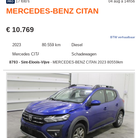
17 foto's
04 aug à 14h56
PRO
MERCEDES-BENZ CITAN
€ 10.769
BTW verhaalbaar
2023
80.559 km
Diesel
Mercedes CITAN
Schadewagen
8793 - Sint-Eloois-Vijve
- MERCEDES-BENZ CITAN 2023 80559km