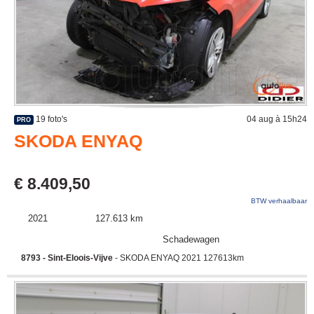
19 foto's
04 aug à 15h24
PRO
SKODA ENYAQ
€ 8.409,50
BTW verhaalbaar
2021
127.613 km
Schadewagen
8793 - Sint-Eloois-Vijve
- SKODA ENYAQ 2021 127613km