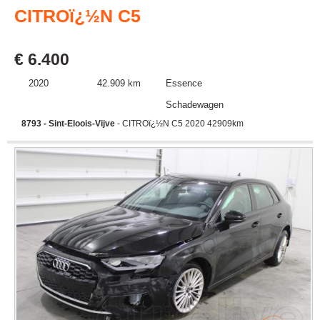
CITROï¿½N C5
€ 6.400
2020
42.909 km
Essence
Schadewagen
8793 - Sint-Eloois-Vijve
- CITROï¿½N C5 2020 42909km