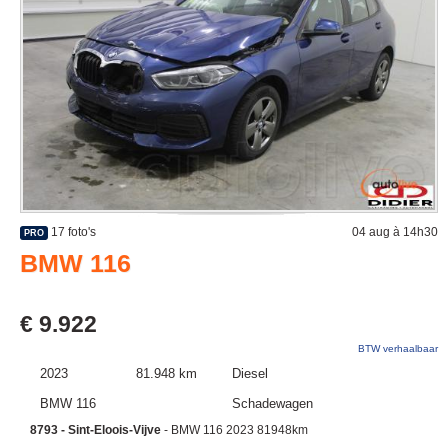
17 foto's
04 aug à 14h30
PRO
BMW 116
€ 9.922
BTW verhaalbaar
2023
81.948 km
Diesel
BMW 116
Schadewagen
8793 - Sint-Eloois-Vijve
- BMW 116 2023 81948km