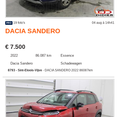
19 foto's
04 aug à 14h41
PRO
DACIA SANDERO
€ 7.500
2022
86.087 km
Essence
Dacia Sandero
Schadewagen
8793 - Sint-Eloois-Vijve
- DACIA SANDERO 2022 86087km