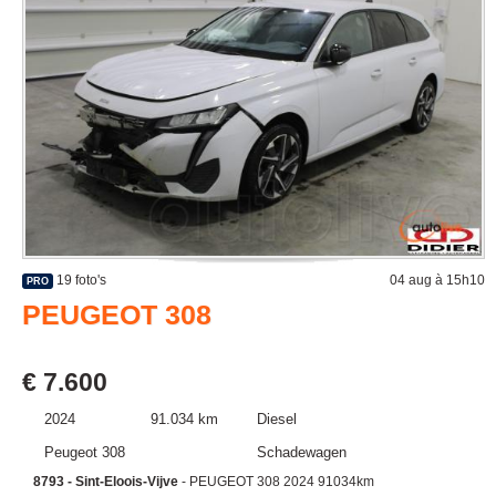
19 foto's
04 aug à 15h10
PRO
PEUGEOT 308
€ 7.600
2024
91.034 km
Diesel
Peugeot 308
Schadewagen
8793 - Sint-Eloois-Vijve
- PEUGEOT 308 2024 91034km