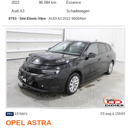
2022
96.084 km
Essence
Audi A3
Schadewagen
8793 - Sint-Eloois-Vijve
- AUDI A3 2022 96084km
19 foto's
03 aug à 15h03
PRO
OPEL ASTRA