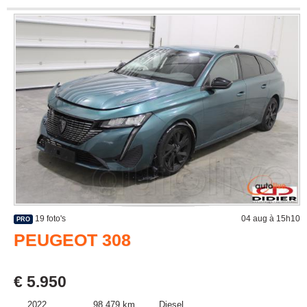
19 foto's
04 aug à 15h10
PRO
PEUGEOT 308
€ 5.950
2022
98.479 km
Diesel