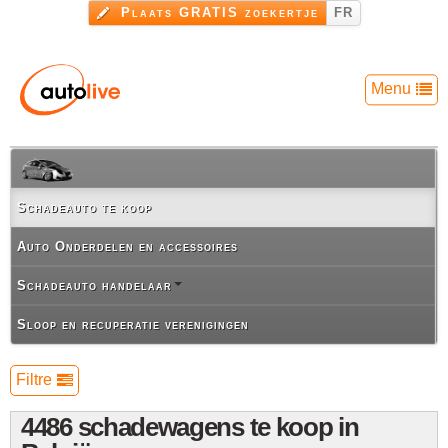
Overslaan
Plaats GRATIS zoekertje
FR
en naar
de inhoud
gaan
Menu
Schadeauto te koop
Auto Onderdelen en accessoires
Schadeauto handelaar
Sloop en recuperatie verenigingen
Filtre
4486 schadewagens te koop in