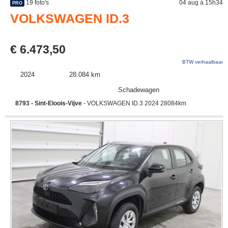
19 foto's
04 aug à 15h34
PRO
VOLKSWAGEN ID.3
€ 6.473,50
BTW verhaalbaar
2024
28.084 km
Schadewagen
8793 - Sint-Eloois-Vijve
- VOLKSWAGEN ID.3 2024 28084km