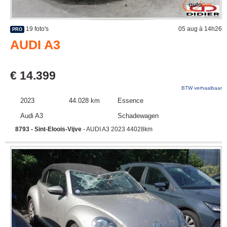
19 foto's
05 aug à 14h26
PRO
AUDI A3
€ 14.399
BTW verhaalbaar
2023
44.028 km
Essence
Audi A3
Schadewagen
8793 - Sint-Eloois-Vijve
- AUDI A3 2023 44028km