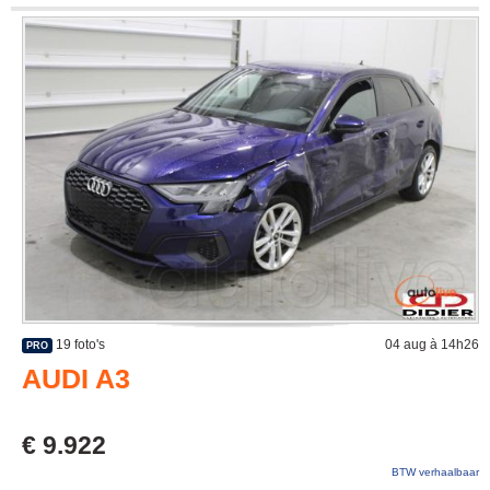
19 foto's
04 aug à 14h26
PRO
AUDI A3
€ 9.922
BTW verhaalbaar