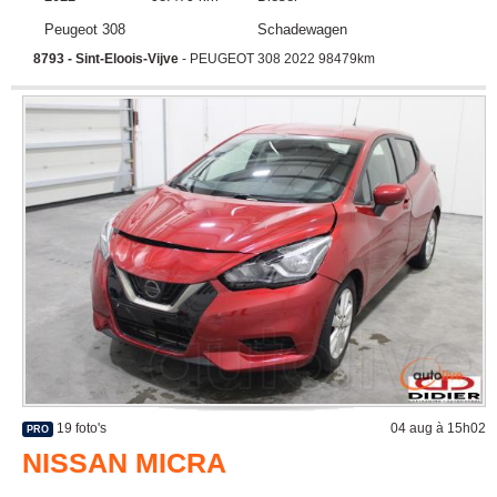
Peugeot 308
Schadewagen
8793 - Sint-Eloois-Vijve
- PEUGEOT 308 2022 98479km
19 foto's
04 aug à 15h02
PRO
NISSAN MICRA