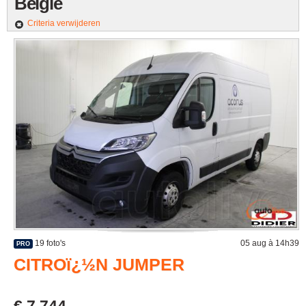
België
Criteria verwijderen
19 foto's
05 aug à 14h39
PRO
CITROï¿½N JUMPER
€ 7.744