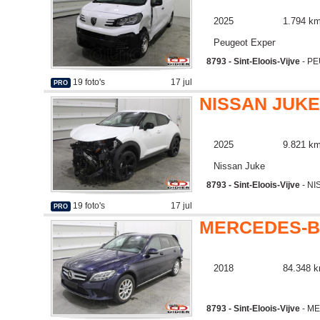
2025
1.794 k
Peugeot Expert
8793 - Sint-Eloois-Vijve
- P
19 foto's
17 jul
PRO
NISSAN JUK
2025
9.821 k
Nissan Juke
8793 - Sint-Eloois-Vijve
- NI
19 foto's
17 jul
PRO
MERCEDES-B
2018
84.348 
8793 - Sint-Eloois-Vijve
- M