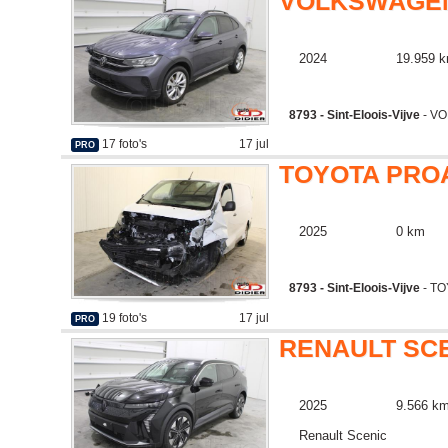
VOLKSWAGEN
2024
19.959 
8793 - Sint-Eloois-Vijve
- V
17 foto's
17 jul
PRO
TOYOTA PRO
2025
0 km
8793 - Sint-Eloois-Vijve
- T
19 foto's
17 jul
PRO
RENAULT SC
2025
9.566 k
Renault Scenic