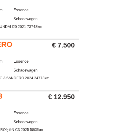
km
Essence
Schadewagen
UNDAI I20 2021 73748km
ERO
€ 7.500
km
Essence
Schadewagen
CIA SANDERO 2024 34773km
3
€ 12.950
m
Essence
Schadewagen
TROï¿½N C3 2025 5805km