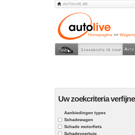
autolive.be
Homepagina
>>
Wagen
Schadeauto te koop
Auto
Uw zoekcriteria verfijn
Aanbiedingen types
Schadewagen
Schade motorfiets
Schadevoertuig