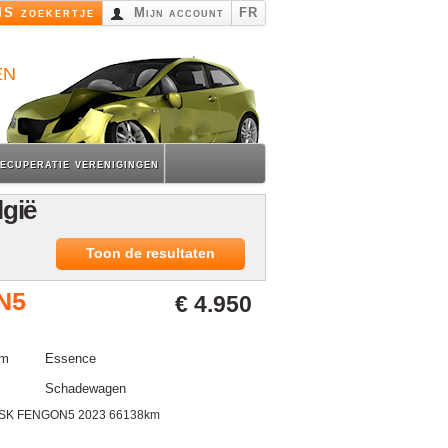
S zoekertje
Mijn account
FR
en
ecuperatie verenigingen
lgië
Toon de resultaten
N5
€ 4.950
km
Essence
Schadewagen
FSK FENGON5 2023 66138km