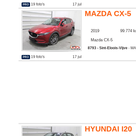
19 foto's
17 jul
PRO
MAZDA CX-5
2019
99.774 
Mazda CX-5
8793 - Sint-Eloois-Vijve
- MA
19 foto's
17 jul
PRO
HYUNDAI I20