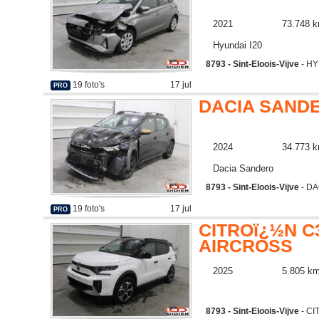
2021
73.748 
Hyundai I20
8793 - Sint-Eloois-Vijve
- HY
19 foto's
17 jul
PRO
DACIA SAND
2024
34.773 
Dacia Sandero
8793 - Sint-Eloois-Vijve
- DA
19 foto's
17 jul
PRO
CITROï¿½N C
AIRCROSS
2025
5.805 k
8793 - Sint-Eloois-Vijve
- CI