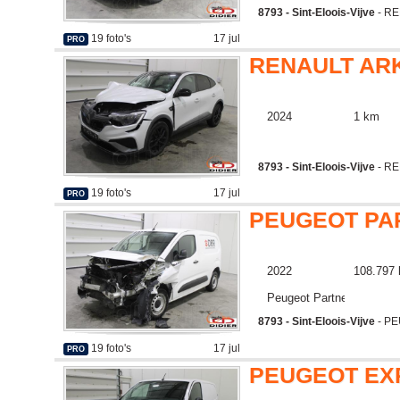
8793 - Sint-Eloois-Vijve
- RE
19 foto's
17 jul
PRO
RENAULT AR
2024
1 km
8793 - Sint-Eloois-Vijve
- RE
19 foto's
17 jul
PRO
PEUGEOT PA
2022
108.797
Peugeot Partner
8793 - Sint-Eloois-Vijve
- P
19 foto's
17 jul
PRO
PEUGEOT EX