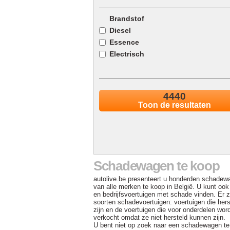
Brandstof
Diesel
Essence
Electrisch
Elektrisch/Diesel
Elektrisch/Benzine
4440
Gas
Toon de resultaten
Andere
Schadewagen te koop
autolive.be presenteert u honderden schade
van alle merken te koop in België. U kunt oo
en bedrijfsvoertuigen met schade vinden. Er z
soorten schadevoertuigen: voertuigen die hers
zijn en de voertuigen die voor onderdelen wor
verkocht omdat ze niet hersteld kunnen zijn.
U bent niet op zoek naar een schadewagen t