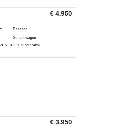
€ 4.950
km
Essence
Schadewagen
ZDA CX-5 2019 99774km
€ 3.950