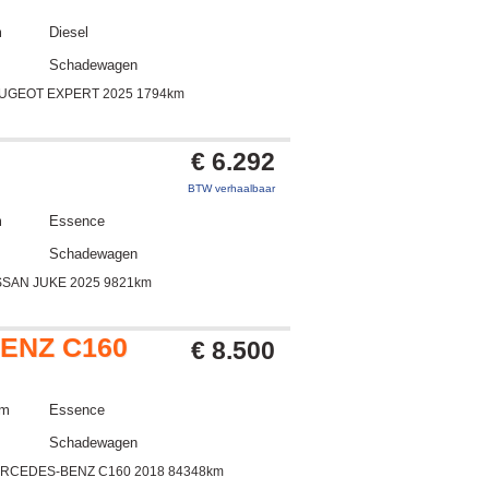
m
Diesel
Schadewagen
EUGEOT EXPERT 2025 1794km
E
€ 6.292
BTW verhaalbaar
m
Essence
Schadewagen
SSAN JUKE 2025 9821km
ENZ C160
€ 8.500
km
Essence
Schadewagen
ERCEDES-BENZ C160 2018 84348km