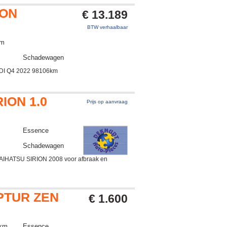
RON
€ 13.189
BTW verhaalbaar
km
Schadewagen
DI Q4 2022 98106km
ION 1.0
Prijs op aanvraag
Essence
Schadewagen
AIHATSU SIRION 2008 voor afbraak en
PTUR ZEN
€ 1.600
 km
Essence