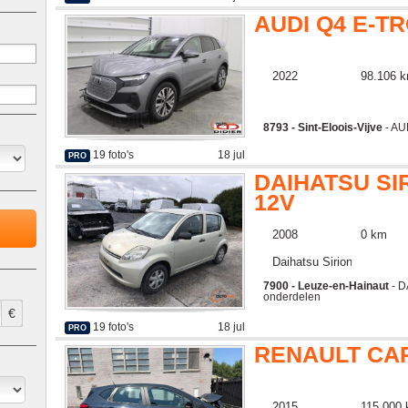
AUDI Q4 E-T
2022
98.106 
8793 - Sint-Eloois-Vijve
- AU
19 foto's
18 jul
PRO
DAIHATSU SIR
12V
2008
0 km
Daihatsu Sirion
7900 - Leuze-en-Hainaut
- D
onderdelen
€
19 foto's
18 jul
PRO
RENAULT CA
2015
115.000