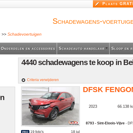
Overslaan
Plaats GRATI
en naar
de inhoud
gaan
Schadewagens-voertuig
s
>>
Schadevoertuigen
 Onderdelen en accessoires
Schadeauto handelaar
Sloop en r
4440 schadewagens te koop in Be
Criteria verwijderen
DFSK FENGO
en
2023
66.138 
8793 - Sint-Eloois-Vijve
- D
19 foto's
18 jul
PRO