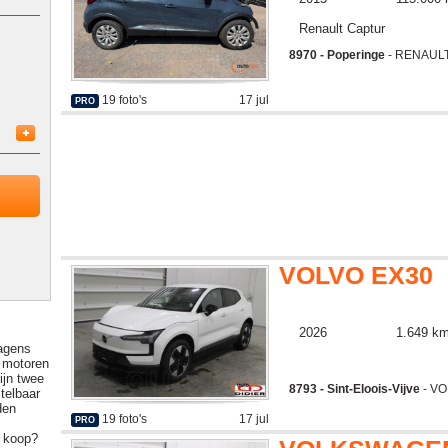
Renault Captur
8970 - Poperinge
- RENAULT
19 foto's
17 jul
PRO
VOLVO EX30
2026
1.649 k
wagens
k motoren
ijn twee
8793 - Sint-Eloois-Vijve
- VO
telbaar
den
19 foto's
17 jul
PRO
e koop?