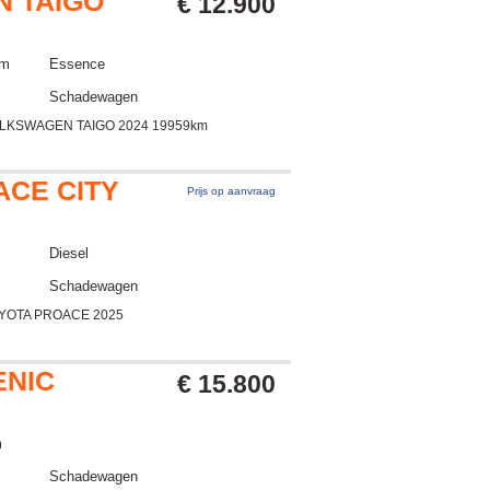
 TAIGO
€ 12.900
km
Essence
Schadewagen
OLKSWAGEN TAIGO 2024 19959km
ACE CITY
Prijs op aanvraag
Diesel
Schadewagen
OYOTA PROACE 2025
ENIC
€ 15.800
m
Schadewagen