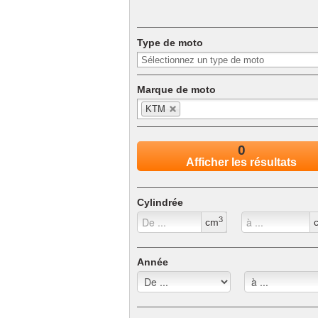
Pocket bike
Type de moto
Can-Am
Mobylette
Side-car
Marque de moto
Trike
KTM
Motoneige
0
Afficher les résultats
Cylindrée
3
cm
Année