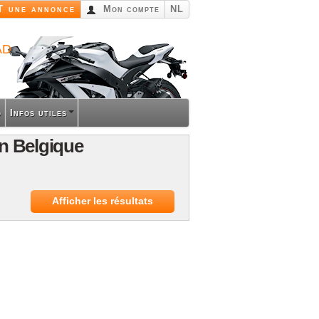
 une annonce
Mon compte
NL
ad
o
Infos utiles
n Belgique
Afficher les résultats