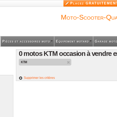
Aller au
Placez GRATUITEMENT
contenu
principal
Moto-Scooter-Qu
Pièces et accessoires moto
Equipement motard
Garage mot
0 motos KTM occasion à vendre e
KTM
Supprimer les critères