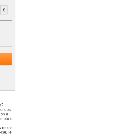
€
e?
nonces
ion à
 moto et
s moins
car, le