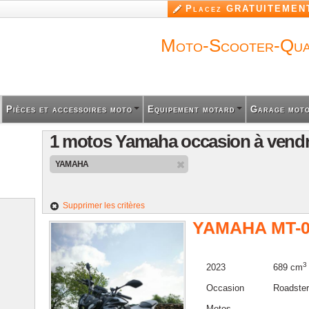
Aller au
Placez GRATUITEMENT
contenu
principal
Moto-Scooter-Qu
Pièces et accessoires moto
Equipement motard
Garage mot
1 motos Yamaha occasion à vendr
YAMAHA
Supprimer les critères
YAMAHA MT-
3
2023
689 cm
Occasion
Roadster
Motos