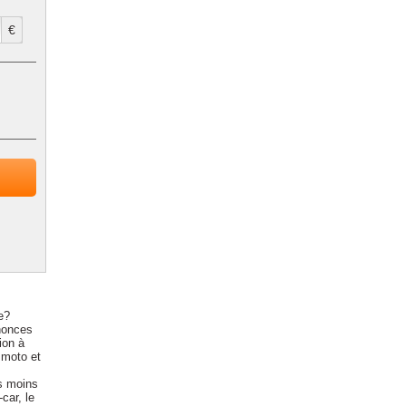
€
e?
nonces
ion à
 moto et
s moins
car, le