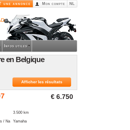
 une annonce
Mon compte
NL
ad
o
Infos utiles
e en Belgique
Afficher les résultats
07
€ 6.750
3.500 km
s / Naked bike
Yamaha