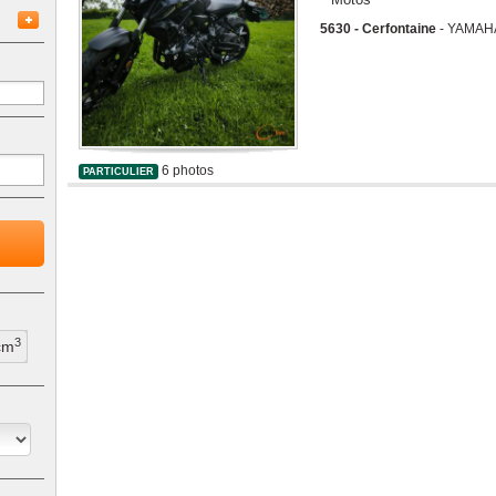
5630 - Cerfontaine
- YAMAHA 
6 photos
PARTICULIER
3
cm