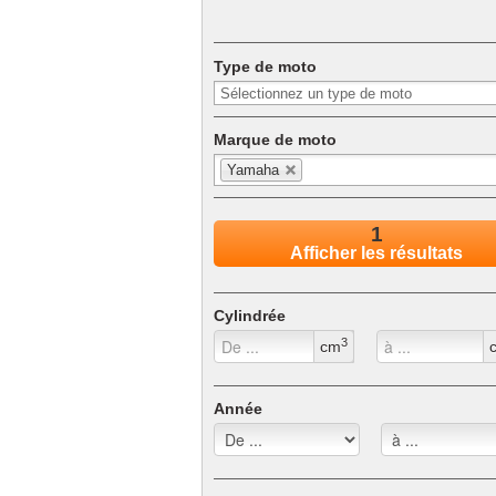
Pocket bike
Type de moto
Can-Am
Mobylette
Side-car
Marque de moto
Trike
Yamaha
Motoneige
1
Afficher les résultats
Cylindrée
3
cm
Année