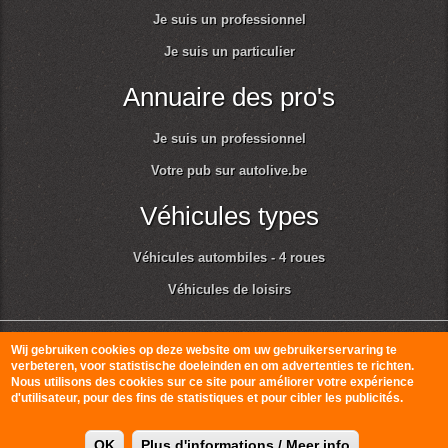
Je suis un professionnel
Je suis un particulier
Annuaire des pro's
Je suis un professionnel
Votre pub sur autolive.be
Véhicules types
Véhicules autombiles - 4 roues
Véhicules de loisirs
© Autolive 2010-2026
Conditions générales d'utilisation et respect de la vie
Wij gebruiken cookies op deze website om uw gebruikerservaring te
verbeteren, voor statistische doeleinden en om advertenties te richten.
privée
Nous utilisons des cookies sur ce site pour améliorer votre expérience
d'utilisateur, pour des fins de statistiques et pour cibler les publicités.
OK
Plus d'informations / Meer info