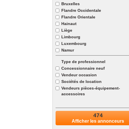
Bruxelles
Flandre Occidentale
Flandre Orientale
Hainaut
Liège
Limbourg
Luxembourg
Namur
Type de professionnel
Concessionnaire neuf
Vendeur occasion
Sociétés de location
Vendeurs pièces-équipement-
accessoires
Entretien & Réparation
474
Aménagement & Transformatio
Afficher les annonceurs
Carrosserie & Peinture