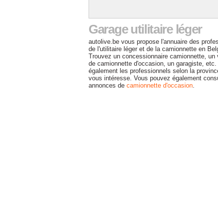
Centrale de pneu
Assistance & Dépannage
Casse & Récup
Garage utilitaire léger
Financement
autolive.be vous propose l'annuaire des profe
Assurance
de l'utilitaire léger et de la camionnette en Bel
Cuir & Sellerie & Garnissage
Trouvez un concessionnaire camionnette, un
de camionnette d'occasion, un garagiste, etc.
Préparation moteur
également les professionnels selon la provinc
vous intéresse. Vous pouvez également consu
Son & Multimédia
annonces de
camionnette d'occasion
.
Vitrage
Car-wash
Tuning
Auto-école
Cours de pilotage
Piste & Circuit