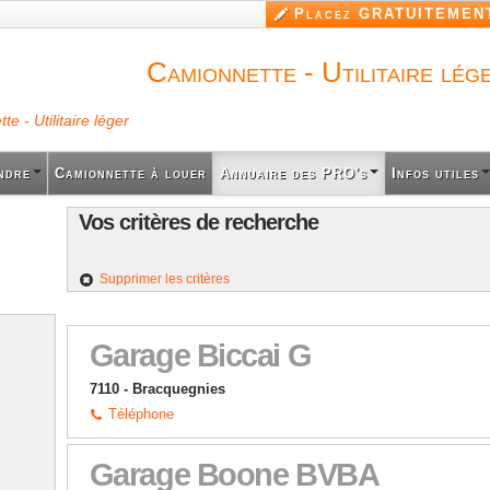
Aller au
Placez GRATUITEMENT
contenu
principal
Camionnette - Utilitaire lég
e - Utilitaire léger
ndre
Camionnette à louer
Annuaire des PRO's
Infos utiles
Vos critères de recherche
Supprimer les critères
Garage Biccai G
7110 - Bracquegnies
Téléphone
Garage Boone BVBA