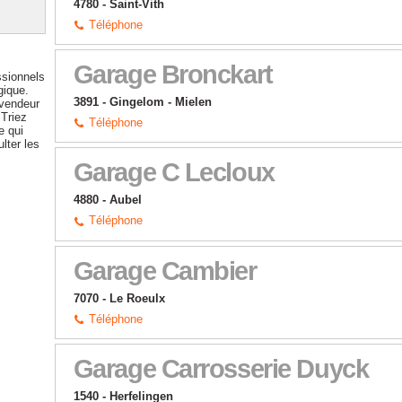
4780 - Saint-Vith
Téléphone
Garage Bronckart
ssionnels
gique.
3891 - Gingelom - Mielen
 vendeur
 Triez
Téléphone
e qui
lter les
Garage C Lecloux
4880 - Aubel
Téléphone
Garage Cambier
7070 - Le Roeulx
Téléphone
Garage Carrosserie Duyck
1540 - Herfelingen