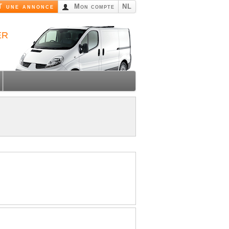
 une annonce
Mon compte
NL
er