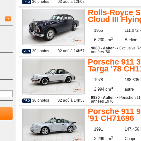
30 photos
03 aoû à 12h02
PRO
Rolls-Royce S
Cloud III Flyi
CHC29C
1965
111.072
3
6.230 cm
Berline
9880 - Aalter
- • Exclusive Ro
30 photos
02 aoû à 14h57
années ’60 ...
PRO
Porsche 911 3
Targa '78 CH1
1978
188.605
3
2.994 cm
autre
9880 - Aalter
- • Porsche 911
30 photos
02 aoû à 14h53
années 1970 ...
PRO
Porsche 911 9
'91 CH71696
1991
147.456
3
3.299 cm
Coupé