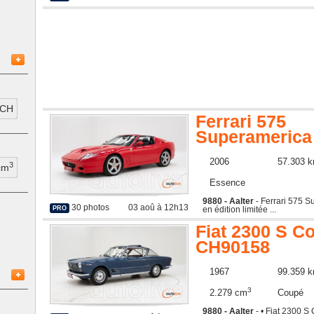
CH
Ferrari 575
Superamerica
CH5388
2006
57.303 
3
cm
Essence
9880 - Aalter
- Ferrari 575 S
30 photos
03 aoû à 12h13
en édition limitée ...
PRO
Fiat 2300 S C
CH90158
1967
99.359 
3
2.279 cm
Coupé
9880 - Aalter
- • Fiat 2300 