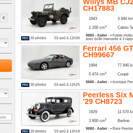
Willys MB CJ2
CH17883
€
1943
3.940 k
3
2.200 cm
Cabrio S
9880 - Aalter
- • Fiable moteu
30 photos
03 aoû à 12h30
avec boîte manuelle à 3 rappor
PRO
Ferrari 456 GT
CH99667
1994
77.840 
3
5.474 cm
Coupé
9880 - Aalter
- • Iconique Fe
30 photos
03 aoû à 12h25
PRO
Peerless Six 
'29 CH8723
1929
11.570 
3
3.800 cm
Berline
9880 - Aalter
- • Rare Peerle
30 photos
03 aoû à 12h18
PRO