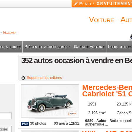
Aller au
Placez GRATUITEMENT
contenu
principal
Voiture - Au
>
Voiture
es à louer
Pièces et accessoires
Garage voiture
Infos utiles
352 autos occasion à vendre en B
Supprimer les critères
Mercedes-Ben
Cabriolet '51
1951
20.125 
3
2.195 cm
Cabrio S
9880 - Aalter
- Boîte manuel
30 photos
03 aoû à 12h32
authentique ...
PRO