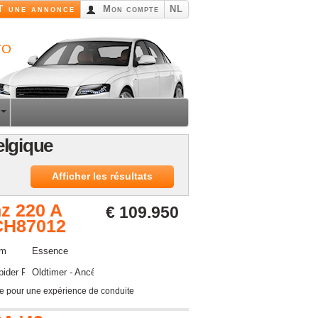
 une annonce
Mon compte
NL
to
elgique
Afficher les résultats
z 220 A
€ 109.950
 CH87012
km
Essence
pider Roadster
Oldtimer - Ancêtre
le pour une expérience de conduite