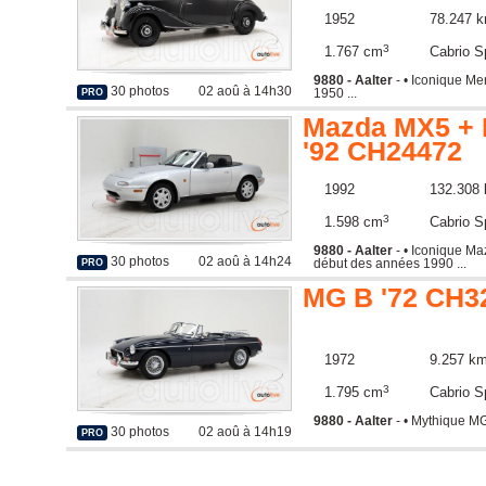
1952
78.247 
3
1.767 cm
Cabrio S
9880 - Aalter
- • Iconique M
30 photos
02 aoû à 14h30
1950 ...
PRO
Mazda MX5 + 
'92 CH24472
1992
132.308
3
1.598 cm
Cabrio S
9880 - Aalter
- • Iconique M
30 photos
02 aoû à 14h24
début des années 1990 ...
PRO
MG B '72 CH3
1972
9.257 k
3
1.795 cm
Cabrio S
9880 - Aalter
- • Mythique MG
30 photos
02 aoû à 14h19
PRO