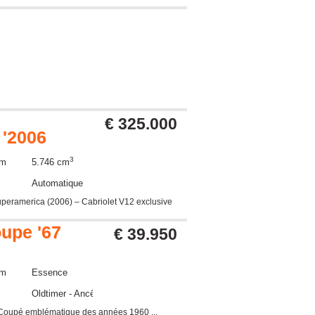
€ 325.000
 '2006
3
km
5.746 cm
Automatique
uperamerica (2006) – Cabriolet V12 exclusive
oupe '67
€ 39.950
km
Essence
Oldtimer - Ancêtre
S Coupé emblématique des années 1960 ...