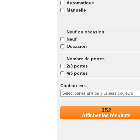
Automatique
Manuelle
Semi-automatique
Neuf ou occasion
Séquentielle automatique
Neuf
Séquentielle manuelle
Occasion
Variomatique
autre
Nombre de portes
2/3 portes
4/5 portes
Couleur ext.
352
Afficher les résultats