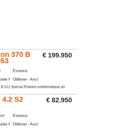
ton 370 B
€ 199.950
953
m
Essence
pider Roadster
Oldtimer - Ancêtre
70 B V12 Special Phaeton emblématique du
 4.2 S2
€ 82.950
 km
Essence
pider Roadster
Oldtimer - Ancêtre