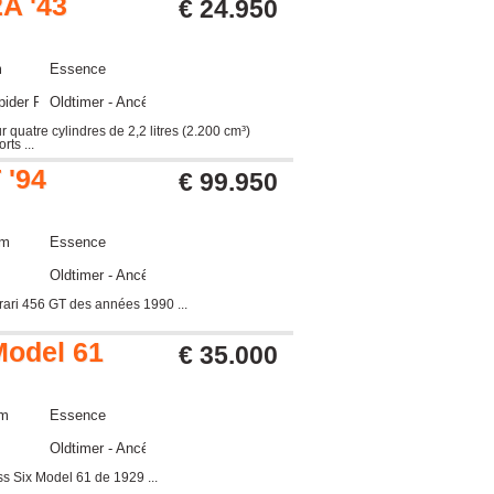
A '43
€ 24.950
m
Essence
pider Roadster
Oldtimer - Ancêtre
r quatre cylindres de 2,2 litres (2.200 cm³)
ts ...
 '94
€ 99.950
km
Essence
Oldtimer - Ancêtre
rrari 456 GT des années 1990 ...
Model 61
€ 35.000
km
Essence
Oldtimer - Ancêtre
ss Six Model 61 de 1929 ...