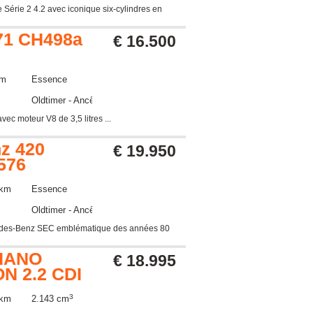
 Série 2 4.2 avec iconique six-cylindres en
'71 CH498a
€ 16.500
km
Essence
Oldtimer - Ancêtre
ec moteur V8 de 3,5 litres ...
z 420
€ 19.950
576
 km
Essence
Oldtimer - Ancêtre
des-Benz SEC emblématique des années 80
IANO
€ 18.995
N 2.2 CDI
3
 km
2.143 cm