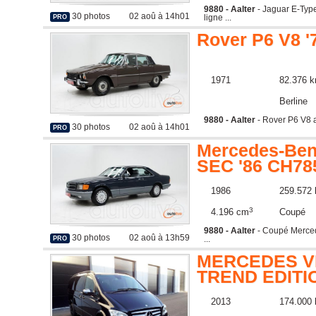
9880 - Aalter
- Jaguar E-Type
30 photos
02 aoû à 14h01
ligne ...
PRO
Rover P6 V8 
1971
82.376 
Berline
9880 - Aalter
- Rover P6 V8 av
30 photos
02 aoû à 14h01
PRO
Mercedes-Ben
SEC '86 CH78
1986
259.572
3
4.196 cm
Coupé
9880 - Aalter
- Coupé Merce
30 photos
02 aoû à 13h59
...
PRO
MERCEDES V
TREND EDITIO
163CH
2013
174.000