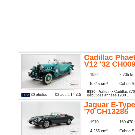
Cadillac Phae
V12 '32 CH00
1932
2.705 k
3
5.845 cm
Cabrio S
9880 - Aalter
- • Cadillac 3
30 photos
02 aoû à 14h15
début des années 1930 ...
PRO
Jaguar E-Type
'70 CH13285
1970
160.470
3
4.235 cm
Cabrio S