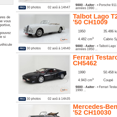
9880 - Aalter
- • Porsche 91
30 photos
02 aoû à 14h47
années 1990 ...
PRO
Talbot Lago T
ures de
'50 CH1009
ue vous
portive,
1950
35.486 
 pouvez
e si
3
4.482 cm
Cabrio S
véhicule
9880 - Aalter
- • Talbot-Lago
30 photos
02 aoû à 14h40
années 1950 ...
PRO
Ferrari Testar
CH5462
1990
50.458 
3
4.943 cm
Coupé
9880 - Aalter
- • Ferrari Tes
1990 ...
30 photos
02 aoû à 14h35
PRO
Mercedes-Ben
'52 CH10030