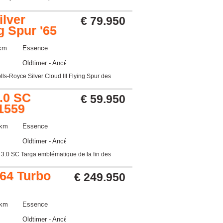
ilver
€ 79.950
ng Spur '65
 km
Essence
Oldtimer - Ancêtre
lls-Royce Silver Cloud III Flying Spur des
.0 SC
€ 59.950
1559
 km
Essence
Oldtimer - Ancêtre
 3.0 SC Targa emblématique de la fin des
64 Turbo
€ 249.950
 km
Essence
Oldtimer - Ancêtre