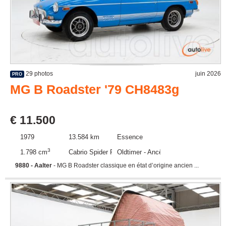
29 photos
juin 2026
PRO
MG B Roadster '79 CH8483g
€ 11.500
1979
13.584 km
Essence
3
1.798 cm
Cabrio Spider Roadster
Oldtimer - Ancêtre
9880 - Aalter
- MG B Roadster classique en état d’origine ancien ...