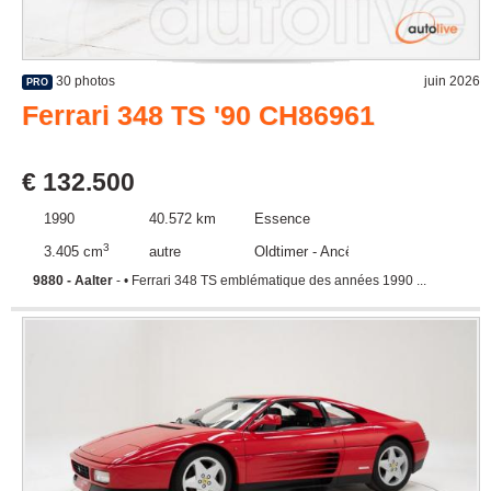
30 photos
juin 2026
PRO
Ferrari 348 TS '90 CH86961
€ 132.500
1990
40.572 km
Essence
3
3.405 cm
autre
Oldtimer - Ancêtre
9880 - Aalter
- • Ferrari 348 TS emblématique des années 1990 ...