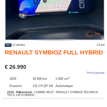
12 photos
23 juil
PRO
RENAULT SYMBIOZ FULL HYBRID
€ 26.990
TVA récupérable
3
2025
18.500 km
1.600 cm
Essence
131 CH (97 kW)
Automatique
2310 - Rijkevorsel
- COMME NEUF : RENAULT SYMBIOZ TECHNO E-
TECH 145 HYBRIDE ...