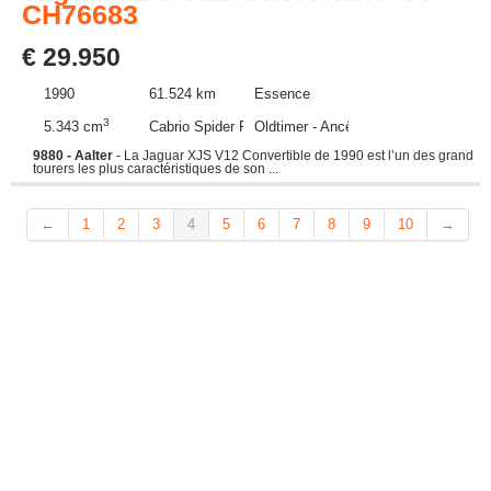
CH76683
€ 29.950
1990
61.524 km
Essence
3
5.343 cm
Cabrio Spider Roadster
Oldtimer - Ancêtre
9880 - Aalter
- La Jaguar XJS V12 Convertible de 1990 est l’un des grand
tourers les plus caractéristiques de son ...
←
1
2
3
4
5
6
7
8
9
10
→