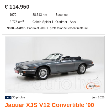
€ 114.950
1970
88.313 km
Essence
3
2.778 cm
Cabrio Spider Roadster
Oldtimer - Ancêtre
9880 - Aalter
- Cabriolet 280 SE professionnellement restauré ...
30 photos
juin 2026
PRO
Jaguar XJS V12 Convertible '90