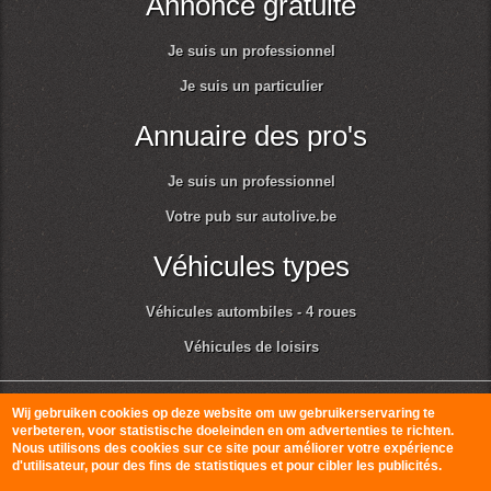
Annonce gratuite
Je suis un professionnel
Je suis un particulier
Annuaire des pro's
Je suis un professionnel
Votre pub sur autolive.be
Véhicules types
Véhicules autombiles - 4 roues
Véhicules de loisirs
© Autolive 2010-2026
Conditions générales d'utilisation et respect de la vie
Wij gebruiken cookies op deze website om uw gebruikerservaring te
verbeteren, voor statistische doeleinden en om advertenties te richten.
privée
Nous utilisons des cookies sur ce site pour améliorer votre expérience
d'utilisateur, pour des fins de statistiques et pour cibler les publicités.