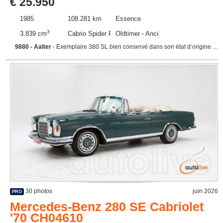
€ 25.950
1985
108.281 km
Essence
3
3.839 cm
Cabrio Spider Roadster
Oldtimer - Ancêtre
9880 - Aalter
- Exemplaire 380 SL bien conservé dans son état d’origine ...
30 photos
juin 2026
PRO
Mercedes-Benz 280 SE Cabriolet
'70 CH04610