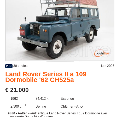
30 photos
juin 2026
PRO
Land Rover Series II a 109
Dormobile '62 CH525a
€ 21.000
1962
74.412 km
Essence
3
2.300 cm
Berline
Oldtimer - Ancêtre
9880 - Aalter
- • Authentique Land Rover Series II 109 Dormobile avec
carrosserie Dormobile d’origine ...