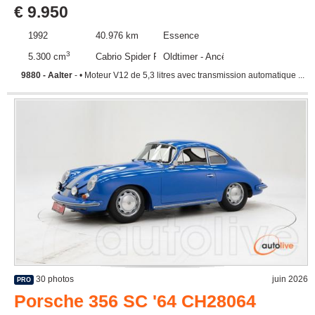
€ 9.950
1992
40.976 km
Essence
3
5.300 cm
Cabrio Spider Roadster
Oldtimer - Ancêtre
9880 - Aalter
- • Moteur V12 de 5,3 litres avec transmission automatique ...
30 photos
juin 2026
PRO
Porsche 356 SC '64 CH28064