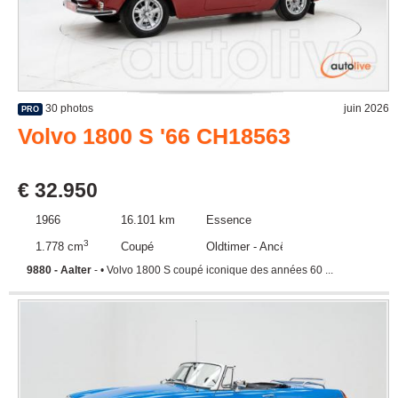
30 photos
juin 2026
PRO
Volvo 1800 S '66 CH18563
€ 32.950
1966
16.101 km
Essence
3
1.778 cm
Coupé
Oldtimer - Ancêtre
9880 - Aalter
- • Volvo 1800 S coupé iconique des années 60 ...