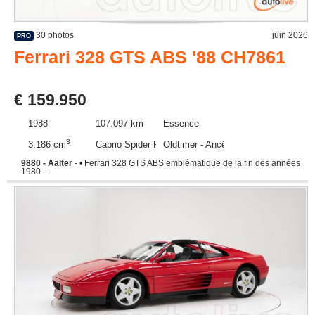
30 photos
juin 2026
PRO
Ferrari 328 GTS ABS '88 CH7861
€ 159.950
1988
107.097 km
Essence
3
3.186 cm
Cabrio Spider Roadster
Oldtimer - Ancêtre
9880 - Aalter
- • Ferrari 328 GTS ABS emblématique de la fin des années
1980 ...