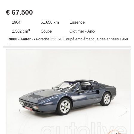
€ 67.500
1964
61.656 km
Essence
3
1.582 cm
Coupé
Oldtimer - Ancêtre
9880 - Aalter
- • Porsche 356 SC Coupé emblématique des années 1960
...