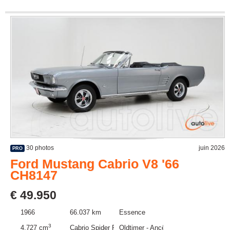
30 photos
juin 2026
PRO
Ford Mustang Cabrio V8 '66
CH8147
€ 49.950
1966
66.037 km
Essence
3
4.727 cm
Cabrio Spider Roadster
Oldtimer - Ancêtre