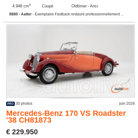
3
4.948 cm
Coupé
Oldtimer - Ancêtre
9880 - Aalter
- Exemplaire Fastback restauré professionnellement ...
30 photos
juin 2026
PRO
Mercedes-Benz 170 VS Roadster
'38 CH81873
€ 229.950