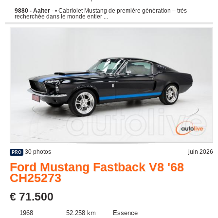
9880 - Aalter
- • Cabriolet Mustang de première génération – très
recherchée dans le monde entier ...
30 photos
juin 2026
PRO
Ford Mustang Fastback V8 '68
CH25273
€ 71.500
1968
52.258 km
Essence