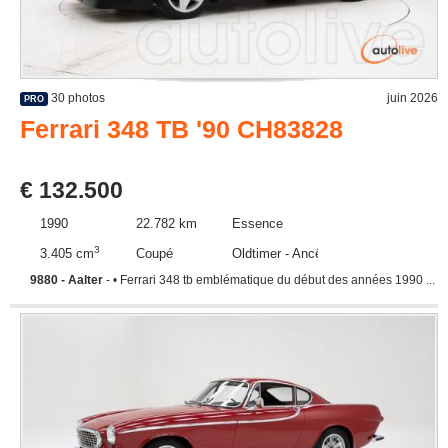
30 photos
juin 2026
PRO
Ferrari 348 TB '90 CH83828
€ 132.500
1990
22.782 km
Essence
3
3.405 cm
Coupé
Oldtimer - Ancêtre
9880 - Aalter
- • Ferrari 348 tb emblématique du début des années 1990 ...