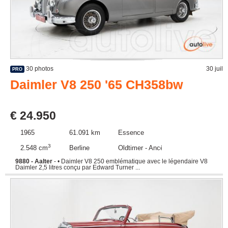
30 photos
30 juil
PRO
Daimler V8 250 '65 CH358bw
€ 24.950
1965
61.091 km
Essence
3
2.548 cm
Berline
Oldtimer - Ancêtre
9880 - Aalter
- • Daimler V8 250 emblématique avec le légendaire V8
Daimler 2,5 litres conçu par Edward Turner ...