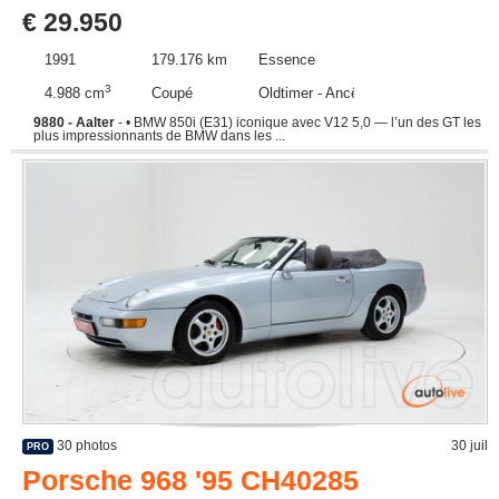
€ 29.950
1991
179.176 km
Essence
3
4.988 cm
Coupé
Oldtimer - Ancêtre
9880 - Aalter
- • BMW 850i (E31) iconique avec V12 5,0 — l’un des GT les
plus impressionnants de BMW dans les ...
30 photos
30 juil
PRO
Porsche 968 '95 CH40285