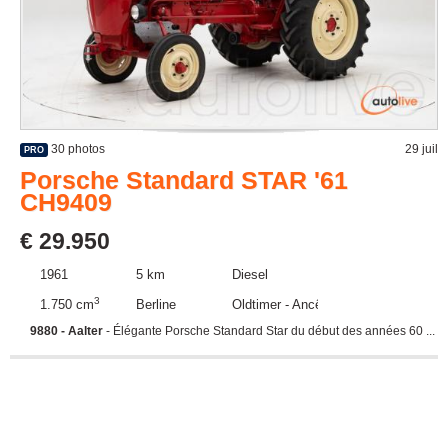
30 photos
29 juil
PRO
Porsche Standard STAR '61
CH9409
€ 29.950
1961
5 km
Diesel
3
1.750 cm
Berline
Oldtimer - Ancêtre
9880 - Aalter
- Élégante Porsche Standard Star du début des années 60 ...