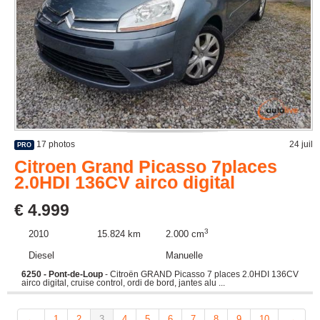
17 photos
24 juil
PRO
Citroen Grand Picasso 7places
2.0HDI 136CV airco digital
€ 4.999
3
2010
15.824 km
2.000 cm
Diesel
Manuelle
6250 - Pont-de-Loup
- Citroën GRAND Picasso 7 places 2.0HDI 136CV
airco digital, cruise control, ordi de bord, jantes alu ...
←
1
2
3
4
5
6
7
8
9
10
→