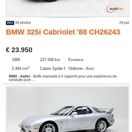
30 photos
29 juil
PRO
BMW 325i Cabriolet '88 CH26243
€ 23.950
1988
227.938 km
Essence
3
2.494 cm
Cabrio Spider Roadster
Oldtimer - Ancêtre
9880 - Aalter
- Boîte manuelle à 5 rapports pour une expérience de
conduite pure ...