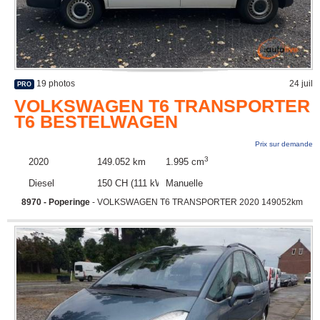
19 photos
24 juil
PRO
VOLKSWAGEN T6 TRANSPORTER
T6 BESTELWAGEN
Prix sur demande
3
2020
149.052 km
1.995 cm
Diesel
150 CH (111 kW)
Manuelle
8970 - Poperinge
- VOLKSWAGEN T6 TRANSPORTER 2020 149052km