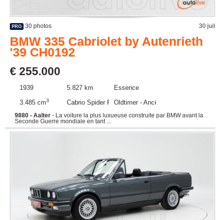
30 photos
30 juil
PRO
BMW 335 Cabriolet by Autenrieth
'39 CH0192
€ 255.000
1939
5.827 km
Essence
3
3.485 cm
Cabrio Spider Roadster
Oldtimer - Ancêtre
9880 - Aalter
- La voiture la plus luxueuse construite par BMW avant la
Seconde Guerre mondiale en tant ...