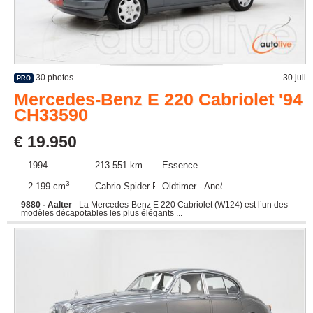
30 photos
30 juil
PRO
Mercedes-Benz E 220 Cabriolet '94
CH33590
€ 19.950
1994
213.551 km
Essence
3
2.199 cm
Cabrio Spider Roadster
Oldtimer - Ancêtre
9880 - Aalter
- La Mercedes-Benz E 220 Cabriolet (W124) est l’un des
modèles décapotables les plus élégants ...