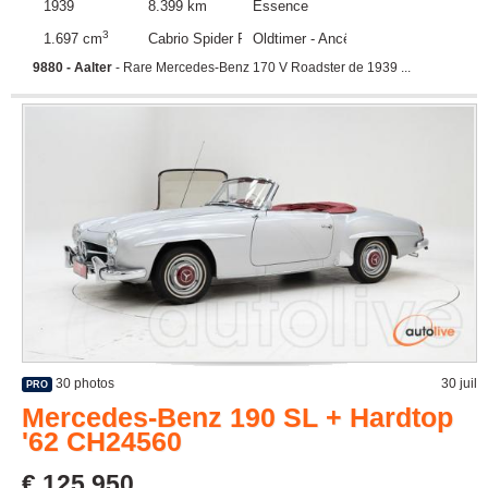
1939
8.399 km
Essence
3
1.697 cm
Cabrio Spider Roadster
Oldtimer - Ancêtre
9880 - Aalter
- Rare Mercedes-Benz 170 V Roadster de 1939 ...
30 photos
30 juil
PRO
Mercedes-Benz 190 SL + Hardtop
'62 CH24560
€ 125.950