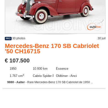
30 photos
30 juil
PRO
Mercedes-Benz 170 SB Cabriolet
'50 CH16715
€ 107.500
1950
10.930 km
Essence
3
1.767 cm
Cabrio Spider Roadster
Oldtimer - Ancêtre
9880 - Aalter
- Rare Mercedes-Benz 170 SB Cabriolet de 1950 ...