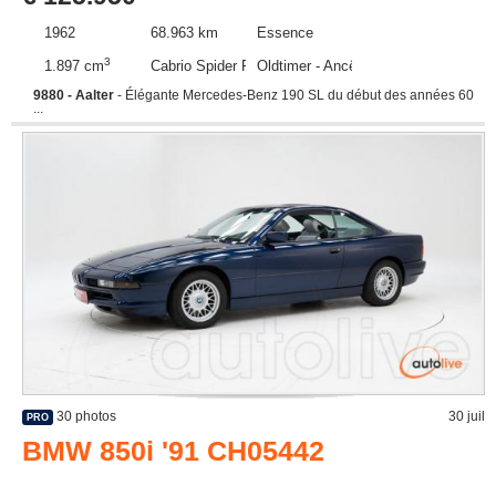
1962
68.963 km
Essence
3
1.897 cm
Cabrio Spider Roadster
Oldtimer - Ancêtre
9880 - Aalter
- Élégante Mercedes-Benz 190 SL du début des années 60
...
30 photos
30 juil
PRO
BMW 850i '91 CH05442