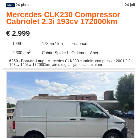
24 photos
24 juil
PRO
Mercedes CLK230 Compressor
Cabriolet 2.3i 193cv 172000km
€ 2.999
1999
172.557 km
Essence
3
2.300 cm
Cabrio Spider Roadster
Oldtimer - Ancêtre
6250 - Pont-de-Loup
- Mercedes CLK230 cabriolet compressor 2001 2.3i
193cv 145kw 172000km, airco digital, jantes aluminium ...