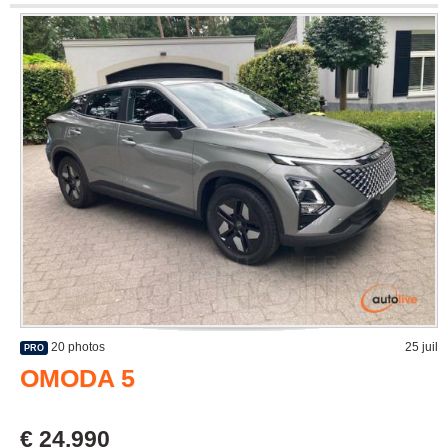
20 photos
25 juil
PRO
OMODA 5
€ 24.990