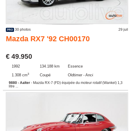
30 photos
29 juil
PRO
Mazda RX7 '92 CH00170
€ 49.950
1992
134.188 km
Essence
3
1.308 cm
Coupé
Oldtimer - Ancêtre
9880 - Aalter
- Mazda RX-7 (FD) équipée du moteur rotatif (Wankel) 1,3
litre ...