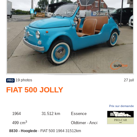
19 photos
27 juil
PRO
FIAT 500 JOLLY
Prix sur demande
1964
31.512 km
Essence
3
499 cm
Oldtimer - Ancêtre
8830 - Hooglede
- FIAT 500 1964 31512km