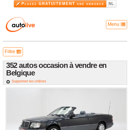
Aller au
Placez GRATUITEMENT une annonce
NL
contenu
principal
Menu
Voiture occasion
Filtre
Voitures à louer
352 autos occasion à vendre en
Pièces et accessoires
Belgique
Garage voiture
Supprimer les critères
Infos utiles