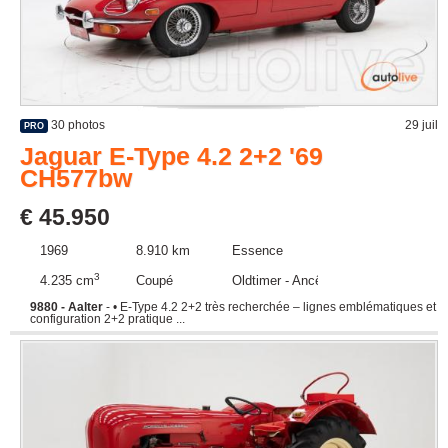
30 photos
29 juil
PRO
Jaguar E-Type 4.2 2+2 '69
CH577bw
€ 45.950
1969
8.910 km
Essence
3
4.235 cm
Coupé
Oldtimer - Ancêtre
9880 - Aalter
- • E-Type 4.2 2+2 très recherchée – lignes emblématiques et
configuration 2+2 pratique ...