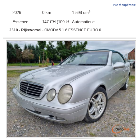
TVA récupérable
3
2026
0 km
1.598 cm
Essence
147 CH (109 kW)
Automatique
2310 - Rijkevorsel
- OMODA 5 1.6 ESSENCE EURO 6 ...